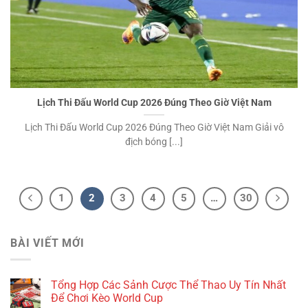
Lịch Thi Đấu World Cup 2026 Đúng Theo Giờ Việt Nam
Lịch Thi Đấu World Cup 2026 Đúng Theo Giờ Việt Nam Giải vô
địch bóng [...]
1
2
3
4
5
…
30
BÀI VIẾT MỚI
Tổng Hợp Các Sảnh Cược Thể Thao Uy Tín Nhất
Để Chơi Kèo World Cup