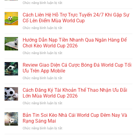
ở
Chức năng bình luận bị tắt
Tổng
Hợp
Cách Liên Hệ Hỗ Trợ Trực Tuyến 24/7 Khi Gặp Sự
Các
Cố Lên Điểm Mùa World Cup
Sảnh
ở
Chức năng bình luận bị tắt
Cược
Cách
Thể
Liên
Hướng Dẫn Nạp Tiền Nhanh Qua Ngân Hàng Để
Thao
Hệ
Uy
Chơi Kèo World Cup 2026
Hỗ
Tín
ở
Chức năng bình luận bị tắt
Trợ
Nhất
Hướng
Trực
Để
Dẫn
Review Giao Diện Cá Cược Bóng Đá World Cup Tối
Tuyến
Chơi
Nạp
24/7
Ưu Trên App Mobile
Kèo
Tiền
Khi
World
ở
Chức năng bình luận bị tắt
Nhanh
Gặp
Cup
Review
Qua
Sự
Giao
Cách Đăng Ký Tài Khoản Thể Thao Nhận Ưu Đãi
Ngân
Cố
Diện
Hàng
Lớn Mùa World Cup 2026
Lên
Cá
Để
Điểm
ở
Chức năng bình luận bị tắt
Cược
Chơi
Mùa
Cách
Bóng
Kèo
World
Đăng
Bản Tin Soi Kèo Nhà Cái World Cup Đêm Nay Và
Đá
World
Cup
Ký
World
Rạng Sáng Mai
Cup
Tài
Cup
2026
ở
Chức năng bình luận bị tắt
Khoản
Tối
Bản
Thể
Ưu