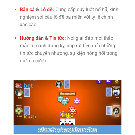
Bắn cá
&
Lô đề
:
Cung cấp quy luật nổ hũ, kinh
nghiệm soi cầu lô đề ba miền với tỷ lệ chính
xác cao.
Hướng dẫn
&
Tin tức
:
Nơi giải đáp mọi thắc
mắc từ cách đăng ký, nạp rút tiền đến những
tin tức chuyển nhượng, sự kiện nóng hổi trong
giới cá cược.