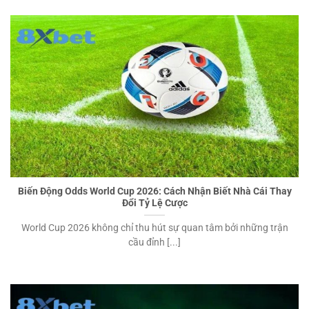
Biến Động Odds World Cup 2026: Cách Nhận Biết Nhà Cái Thay
Đổi Tỷ Lệ Cược
World Cup 2026 không chỉ thu hút sự quan tâm bởi những trận
cầu đỉnh [...]