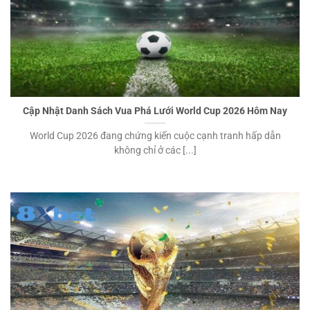
Cập Nhật Danh Sách Vua Phá Lưới World Cup 2026 Hôm Nay
World Cup 2026 đang chứng kiến cuộc cạnh tranh hấp dẫn
không chỉ ở các [...]