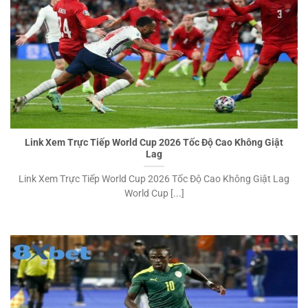
Link Xem Trực Tiếp World Cup 2026 Tốc Độ Cao Không Giật
Lag
Link Xem Trực Tiếp World Cup 2026 Tốc Độ Cao Không Giật Lag
World Cup [...]