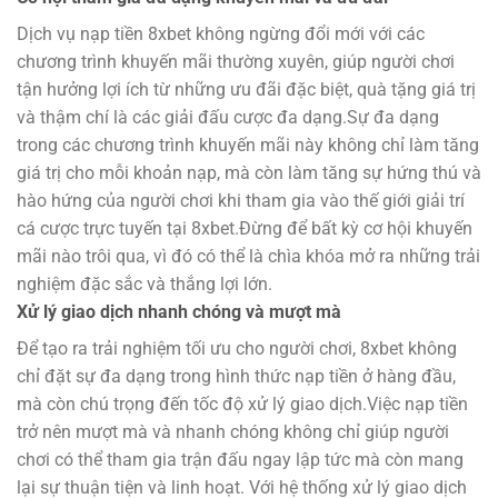
Dịch vụ nạp tiền 8xbet không ngừng đổi mới với các
chương trình khuyến mãi thường xuyên, giúp người chơi
tận hưởng lợi ích từ những ưu đãi đặc biệt, quà tặng giá trị
và thậm chí là các giải đấu cược đa dạng.Sự đa dạng
trong các chương trình khuyến mãi này không chỉ làm tăng
giá trị cho mỗi khoản nạp, mà còn làm tăng sự hứng thú và
hào hứng của người chơi khi tham gia vào thế giới giải trí
cá cược trực tuyến tại 8xbet.Đừng để bất kỳ cơ hội khuyến
mãi nào trôi qua, vì đó có thể là chìa khóa mở ra những trải
nghiệm đặc sắc và thắng lợi lớn.
Xử lý giao dịch nhanh chóng và mượt mà
Để tạo ra trải nghiệm tối ưu cho người chơi, 8xbet không
chỉ đặt sự đa dạng trong hình thức nạp tiền ở hàng đầu,
mà còn chú trọng đến tốc độ xử lý giao dịch.Việc nạp tiền
trở nên mượt mà và nhanh chóng không chỉ giúp người
chơi có thể tham gia trận đấu ngay lập tức mà còn mang
lại sự thuận tiện và linh hoạt. Với hệ thống xử lý giao dịch