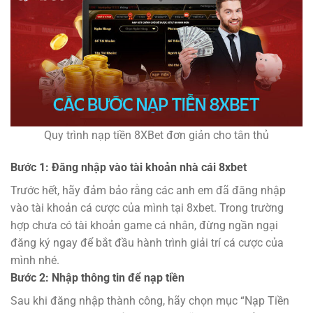
Quy trình nạp tiền 8XBet đơn giản cho tân thủ
Bước 1: Đăng nhập vào tài khoản nhà cái 8xbet
Trước hết, hãy đảm bảo rằng các anh em đã đăng nhập
vào tài khoản cá cược của mình tại 8xbet. Trong trường
hợp chưa có tài khoản game cá nhân, đừng ngần ngại
đăng ký ngay để bắt đầu hành trình giải trí cá cược của
mình nhé.
Bước 2: Nhập thông tin để nạp tiền
Sau khi đăng nhập thành công, hãy chọn mục “Nạp Tiền