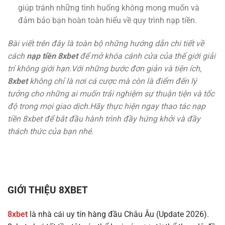
giúp tránh những tình huống không mong muốn và
đảm bảo bạn hoàn toàn hiểu về quy trình nạp tiền.
Bài viết trên đây là toàn bộ những hướng dẫn chi tiết về
cách
nạp tiền 8xbet
để mở khóa cánh cửa của thế giới giải
trí không giới hạn.Với những bước đơn giản và tiện ích,
8xbet
không chỉ là nơi cá cược mà còn là điểm đến lý
tưởng cho những ai muốn trải nghiệm sự thuận tiện và tốc
độ trong mọi giao dịch.
Hãy thực hiện ngay thao tác nạp
tiền 8xbet để bắt đầu hành trình đầy hứng khởi và đầy
thách thức của bạn nhé.
GIỚI THIỆU 8XBET
8xbet
là nhà cái uy tín hàng đầu Châu Âu (Update 2026).