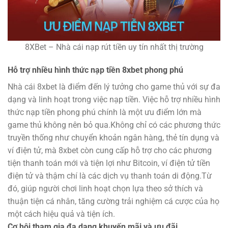
8XBet – Nhà cái nạp rút tiền uy tín nhất thị trường
Hỗ trợ nhiều hình thức nạp tiền 8xbet phong phú
Nhà cái 8xbet là điểm đến lý tưởng cho game thủ với sự đa
dạng và linh hoạt trong việc nạp tiền. Việc hỗ trợ nhiều hình
thức nạp tiền phong phú chính là một ưu điểm lớn mà
game thủ không nên bỏ qua.Không chỉ có các phương thức
truyền thống như chuyển khoản ngân hàng, thẻ tín dụng và
ví điện tử, mà 8xbet còn cung cấp hỗ trợ cho các phương
tiện thanh toán mới và tiện lợi như Bitcoin, ví điện tử tiền
điện tử và thậm chí là các dịch vụ thanh toán di động.Từ
đó, giúp người chơi linh hoạt chọn lựa theo sở thích và
thuận tiện cá nhân, tăng cường trải nghiệm cá cược của họ
một cách hiệu quả và tiện ích.
Cơ hội tham gia đa dạng khuyến mãi và ưu đãi