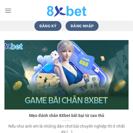
Bỏ
qua
nội
dung
ĐĂNG KÝ
ĐĂNG NHẬP
Mẹo đánh chắn 8Xbet bất bại từ cao thủ
Nếu như anh em là những dân chơi bài chuyên nghiệp thì ít nhất
đã [...]