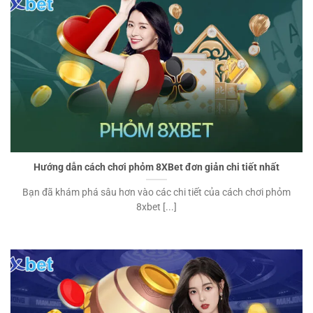
Hướng dẫn cách chơi phỏm 8XBet đơn giản chi tiết nhất
Bạn đã khám phá sâu hơn vào các chi tiết của cách chơi phỏm
8xbet [...]