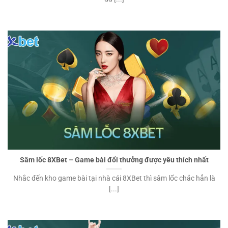
Sâm lốc 8XBet – Game bài đổi thưởng được yêu thích nhất
Nhắc đến kho game bài tại nhà cái 8XBet thì sâm lốc chắc hẳn là
[...]