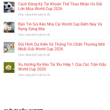
Giao
Cách Đăng Ký Tài Khoản Thể Thao Nhận Ưu Đãi
Ngân
Cố
Diện
Hàng
Lớn Mùa World Cup 2026
Lên
Cá
Để
Điểm
ở
Chức năng bình luận bị tắt
Cược
Chơi
Mùa
Cách
Bóng
Kèo
World
Đăng
Bản Tin Soi Kèo Nhà Cái World Cup Đêm Nay Và
Đá
World
Cup
Ký
World
Rạng Sáng Mai
Cup
Tài
Cup
2026
ở
Chức năng bình luận bị tắt
Khoản
Tối
Bản
Thể
Ưu
Tin
Đội Hình Dự Kiến Và Thông Tin Chấn Thương Mới
Thao
Trên
Soi
Nhận
Nhất Giải World Cup 2026
App
Kèo
Ưu
Mobile
ở
Chức năng bình luận bị tắt
Nhà
Đãi
Đội
Cái
Lớn
Hình
Xu Hướng Ra Kèo Tài Xỉu Hiệp 1 Của Các Trận Đấu
World
Mùa
Dự
Cup
World Cup 2026
World
Kiến
Đêm
Cup
ở
Chức năng bình luận bị tắt
Và
Nay
2026
Xu
Thông
Và
Hướng
Tin
Rạng
Ra
Chấn
Sáng
Kèo
Thương
Mai
Tài
Mới
Xỉu
Nhất
Hiệp
Giải
1
World