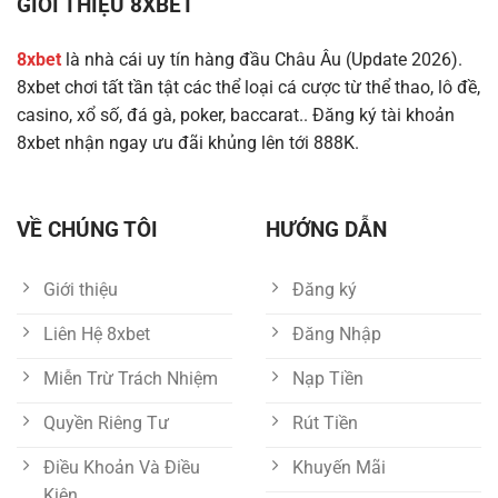
GIỚI THIỆU 8XBET
Của
Cup
Các
2026
Trận
8xbet
là nhà cái uy tín hàng đầu Châu Âu (Update 2026).
Đấu
8xbet chơi tất tần tật các thể loại cá cược từ thể thao, lô đề,
World
Cup
casino, xổ số, đá gà, poker, baccarat.. Đăng ký tài khoản
2026
8xbet nhận ngay ưu đãi khủng lên tới 888K.
VỀ CHÚNG TÔI
HƯỚNG DẪN
Giới thiệu
Đăng ký
Liên Hệ 8xbet
Đăng Nhập
Miễn Trừ Trách Nhiệm
Nạp Tiền
Quyền Riêng Tư
Rút Tiền
Điều Khoản Và Điều
Khuyến Mãi
Kiện