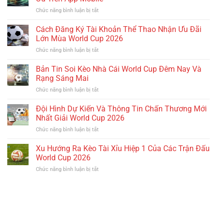
Tiền
Khi
World
ở
Chức năng bình luận bị tắt
Nhanh
Gặp
Cup
Review
Qua
Sự
Giao
Cách Đăng Ký Tài Khoản Thể Thao Nhận Ưu Đãi
Ngân
Cố
Diện
Hàng
Lớn Mùa World Cup 2026
Lên
Cá
Để
Điểm
ở
Chức năng bình luận bị tắt
Cược
Chơi
Mùa
Cách
Bóng
Kèo
World
Đăng
Bản Tin Soi Kèo Nhà Cái World Cup Đêm Nay Và
Đá
World
Cup
Ký
World
Rạng Sáng Mai
Cup
Tài
Cup
2026
ở
Chức năng bình luận bị tắt
Khoản
Tối
Bản
Thể
Ưu
Tin
Đội Hình Dự Kiến Và Thông Tin Chấn Thương Mới
Thao
Trên
Soi
Nhận
Nhất Giải World Cup 2026
App
Kèo
Ưu
Mobile
ở
Chức năng bình luận bị tắt
Nhà
Đãi
Đội
Cái
Lớn
Hình
Xu Hướng Ra Kèo Tài Xỉu Hiệp 1 Của Các Trận Đấu
World
Mùa
Dự
Cup
World Cup 2026
World
Kiến
Đêm
Cup
ở
Chức năng bình luận bị tắt
Và
Nay
2026
Xu
Thông
Và
Hướng
Tin
Rạng
Ra
Chấn
Sáng
Kèo
Thương
Mai
Tài
Mới