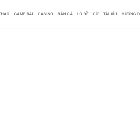
THAO
GAME BÀI
CASINO
BẮN CÁ
LÔ ĐỀ
CỜ
TÀI XỈU
HƯỚNG 