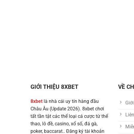
GIỚI THIỆU 8XBET
VỀ CH
8xbet
là nhà cái uy tín hàng đầu
Giới
Châu Âu (Update 2026). 8xbet chơi
Liê
tất tần tật các thể loại cá cược từ thể
thao, lô đề, casino, xổ số, đá gà,
Miễ
poker, baccarat.. Đăng ký tài khoản