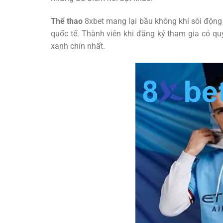
Thể thao
8xbet mang lại bầu không khí sôi động 
quốc tế. Thành viên khi đăng ký tham gia có qu
xanh chín nhất.