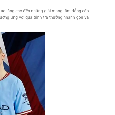
iải ao làng cho đến những giải mang tầm đẳng cấp
tương ứng với quá trình trả thưởng nhanh gọn và