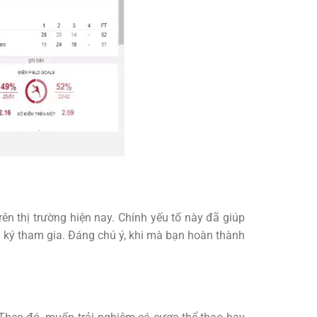
rên thị trường hiện nay. Chính yếu tố này đã giúp
 ký tham gia. Đáng chú ý, khi mà bạn hoàn thành