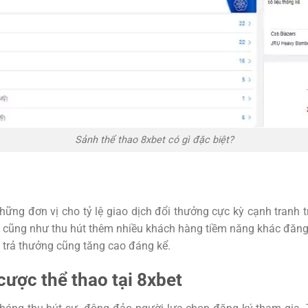
Sảnh thể thao 8xbet có gì đặc biệt?
những đơn vị cho tỷ lệ giao dịch đổi thưởng cực kỳ cạnh tranh t
 cũng như thu hút thêm nhiều khách hàng tiềm năng khác đăng
ệ trả thưởng cũng tăng cao đáng kể.
ược thể thao tại 8xbet