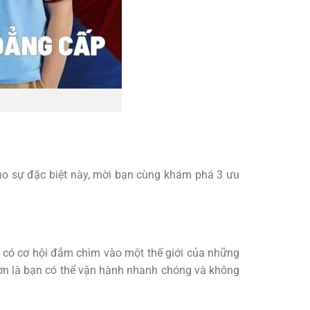
 cho sự đặc biệt này, mời bạn cùng khám phá 3 ưu
ây có cơ hội đắm chìm vào một thế giới của những
 đơn là bạn có thể vận hành nhanh chóng và không