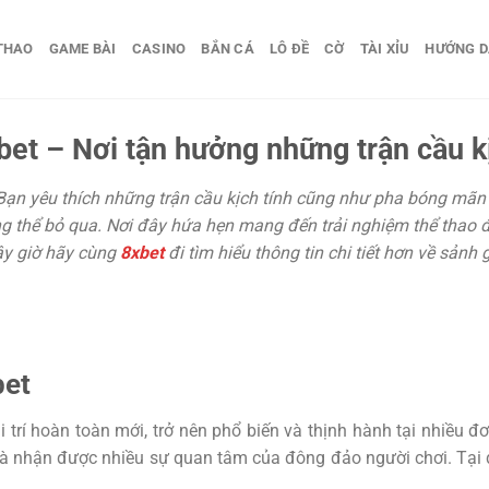
THAO
GAME BÀI
CASINO
BẮN CÁ
LÔ ĐỀ
CỜ
TÀI XỈU
HƯỚNG 
bet – Nơi tận hưởng những trận cầu kị
 Bạn yêu thích những trận cầu kịch tính cũng như pha bóng m
ng thể bỏ qua. Nơi đây hứa hẹn mang đến trải nghiệm thể thao đ
ây giờ hãy cùng
8xbet
đi tìm hiểu thông tin chi tiết hơn về sảnh
bet
 trí hoàn toàn mới, trở nên phổ biến và thịnh hành tại nhiều đơ
y và nhận được nhiều sự quan tâm của đông đảo người chơi. Tạ