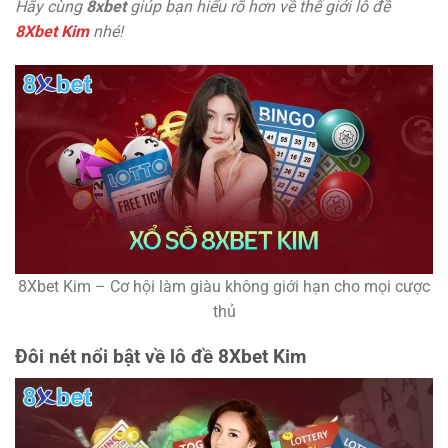
Hãy cùng
8xbet
giúp bạn hiểu rõ hơn về thế giới lô đề
8Xbet Kim
nhé!
8Xbet Kim – Cơ hội làm giàu không giới hạn cho mọi cược
thủ
Đôi nét nổi bật về lô đề 8Xbet Kim