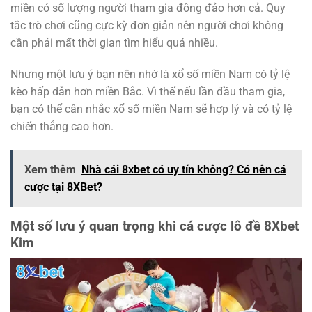
miền có số lượng người tham gia đông đảo hơn cả. Quy
tắc trò chơi cũng cực kỳ đơn giản nên người chơi không
cần phải mất thời gian tìm hiểu quá nhiều.
Nhưng một lưu ý bạn nên nhớ là xổ số miền Nam có tỷ lệ
kèo hấp dẫn hơn miền Bắc. Vì thế nếu lần đầu tham gia,
bạn có thể cân nhắc xổ số miền Nam sẽ hợp lý và có tỷ lệ
chiến thắng cao hơn.
Xem thêm
Nhà cái 8xbet có uy tín không? Có nên cá
cược tại 8XBet?
Một số lưu ý quan trọng khi cá cược lô đề 8Xbet
Kim