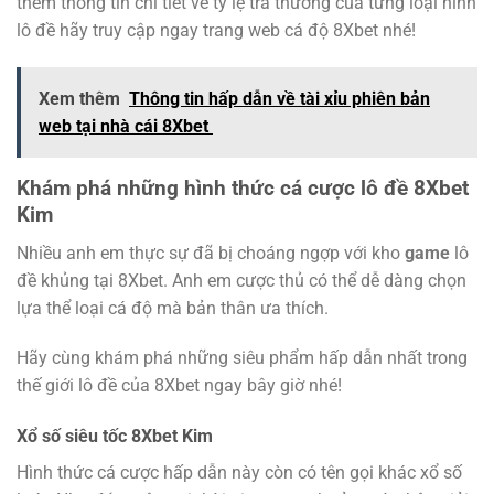
thêm thông tin chi tiết về tỷ lệ trả thưởng của từng loại hình
lô đề hãy truy cập ngay trang web cá độ 8Xbet nhé!
Xem thêm
Thông tin hấp dẫn về tài xỉu phiên bản
web tại nhà cái 8Xbet
Khám phá những hình thức cá cược lô đề 8Xbet
Kim
Nhiều anh em thực sự đã bị choáng ngợp với kho
game
lô
đề khủng tại 8Xbet. Anh em cược thủ có thể dễ dàng chọn
lựa thể loại cá độ mà bản thân ưa thích.
Hãy cùng khám phá những siêu phẩm hấp dẫn nhất trong
thế giới lô đề của 8Xbet ngay bây giờ nhé!
Xổ số siêu tốc 8Xbet Kim
Hình thức cá cược hấp dẫn này còn có tên gọi khác xổ số