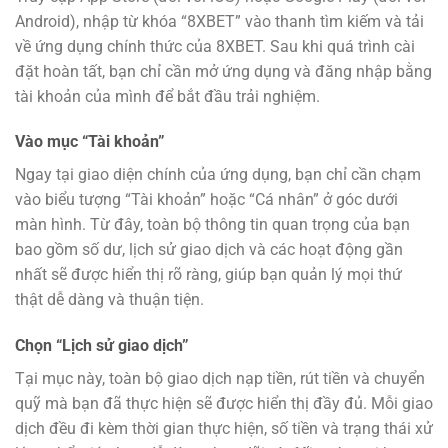
Android), nhập từ khóa “8XBET” vào thanh tìm kiếm và tải
về ứng dụng chính thức của 8XBET. Sau khi quá trình cài
đặt hoàn tất, bạn chỉ cần mở ứng dụng và đăng nhập bằng
tài khoản của mình để bắt đầu trải nghiệm.
Vào mục “Tài khoản”
Ngay tại giao diện chính của ứng dụng, bạn chỉ cần chạm
vào biểu tượng “Tài khoản” hoặc “Cá nhân” ở góc dưới
màn hình. Từ đây, toàn bộ thông tin quan trọng của bạn
bao gồm số dư, lịch sử giao dịch và các hoạt động gần
nhất sẽ được hiển thị rõ ràng, giúp bạn quản lý mọi thứ
thật dễ dàng và thuận tiện.
Chọn “Lịch sử giao dịch”
Tại mục này, toàn bộ giao dịch nạp tiền, rút tiền và chuyển
quỹ mà bạn đã thực hiện sẽ được hiển thị đầy đủ. Mỗi giao
dịch đều đi kèm thời gian thực hiện, số tiền và trạng thái xử