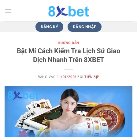
Bỏ
qua
nội
dung
ĐĂNG KÝ
ĐĂNG NHẬP
HƯỚNG DẪN
Bật Mí Cách Kiểm Tra Lịch Sử Giao
Dịch Nhanh Trên 8XBET
ĐĂNG VÀO
11/01/2026
BỞI
TIẾN BỊP