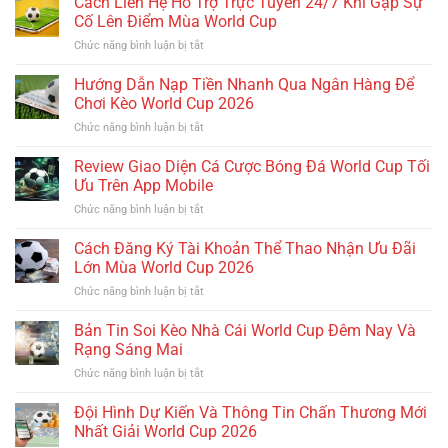
Cách Liên Hệ Hỗ Trợ Trực Tuyến 24/7 Khi Gặp Sự
Các
Cố Lên Điểm Mùa World Cup
Sảnh
ở
Chức năng bình luận bị tắt
Cược
Cách
Thể
Liên
Hướng Dẫn Nạp Tiền Nhanh Qua Ngân Hàng Để
Thao
Hệ
Uy
Chơi Kèo World Cup 2026
Hỗ
Tín
ở
Chức năng bình luận bị tắt
Trợ
Nhất
Hướng
Trực
Để
Dẫn
Review Giao Diện Cá Cược Bóng Đá World Cup Tối
Tuyến
Chơi
Nạp
24/7
Ưu Trên App Mobile
Kèo
Tiền
Khi
World
ở
Chức năng bình luận bị tắt
Nhanh
Gặp
Cup
Review
Qua
Sự
Giao
Cách Đăng Ký Tài Khoản Thể Thao Nhận Ưu Đãi
Ngân
Cố
Diện
Hàng
Lớn Mùa World Cup 2026
Lên
Cá
Để
Điểm
ở
Chức năng bình luận bị tắt
Cược
Chơi
Mùa
Cách
Bóng
Kèo
World
Đăng
Bản Tin Soi Kèo Nhà Cái World Cup Đêm Nay Và
Đá
World
Cup
Ký
World
Rạng Sáng Mai
Cup
Tài
Cup
2026
ở
Chức năng bình luận bị tắt
Khoản
Tối
Bản
Thể
Ưu
Tin
Đội Hình Dự Kiến Và Thông Tin Chấn Thương Mới
Thao
Trên
Soi
Nhận
Nhất Giải World Cup 2026
App
Kèo
Ưu
Mobile