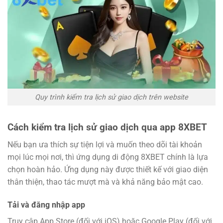
Quy trình kiểm tra lịch sử giao dịch trên website
Cách kiểm tra lịch sử giao dịch qua app 8XBET
Nếu bạn ưa thích sự tiện lợi và muốn theo dõi tài khoản
mọi lúc mọi nơi, thì ứng dụng di động 8XBET chính là lựa
chọn hoàn hảo. Ứng dụng này được thiết kế với giao diện
thân thiện, thao tác mượt mà và khả năng bảo mật cao.
Tải và đăng nhập app
Truy cập App Store (đối với iOS) hoặc Google Play (đối với