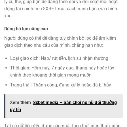
lý cụ thể, giúp bạn dễ dàng theo dõi và đối soát mọi hoạt
động tài chính trên 8XBET một cách minh bạch và chính
xác.
Dùng bộ lọc nâng cao
Người dùng có thể dễ dàng tùy chỉnh bộ lọc để tìm kiếm
giao dịch theo nhu cầu của mình, chẳng hạn như:
Loại giao dịch: Nạp/ rút tiền, lịch sử nhận thưởng
Thời gian: Hôm nay, 7 ngày qua, tháng này hoặc tùy
chỉnh theo khoảng thời gian mong muốn
Trạng thái: Thành công, đang xử lý hoặc đã bị hủy
Xem thêm
8xbet media – Sân chơi nổ hũ đổi thưởng
uy tín
Tất cả dữ liệu đều được cập nhật theo thời gian thực, giúp