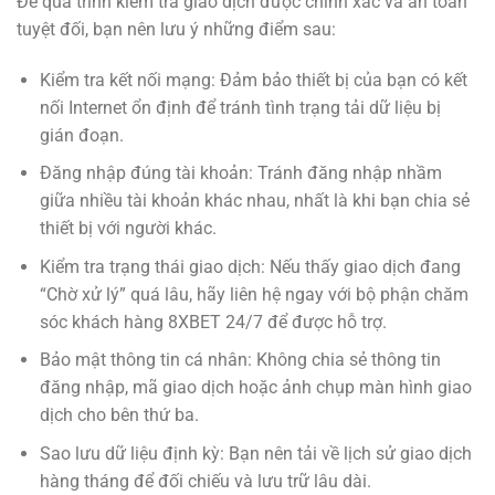
Để quá trình kiểm tra giao dịch được chính xác và an toàn
tuyệt đối, bạn nên lưu ý những điểm sau:
Kiểm tra kết nối mạng: Đảm bảo thiết bị của bạn có kết
nối Internet ổn định để tránh tình trạng tải dữ liệu bị
gián đoạn.
Đăng nhập đúng tài khoản: Tránh đăng nhập nhầm
giữa nhiều tài khoản khác nhau, nhất là khi bạn chia sẻ
thiết bị với người khác.
Kiểm tra trạng thái giao dịch: Nếu thấy giao dịch đang
“Chờ xử lý” quá lâu, hãy liên hệ ngay với bộ phận chăm
sóc khách hàng 8XBET 24/7 để được hỗ trợ.
Bảo mật thông tin cá nhân: Không chia sẻ thông tin
đăng nhập, mã giao dịch hoặc ảnh chụp màn hình giao
dịch cho bên thứ ba.
Sao lưu dữ liệu định kỳ: Bạn nên tải về lịch sử giao dịch
hàng tháng để đối chiếu và lưu trữ lâu dài.