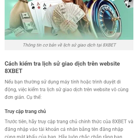
Thông tin cơ bản về lịch sử giao dịch tại 8XBET
Cách kiểm tra lịch sử giao dịch trên website
8XBET
Nếu bạn thường sử dụng máy tính hoặc trình duyệt di
động, việc kiểm tra lịch sử giao dịch trên website vô cùng
đơn giản. Cụ thể:
Truy cập trang chủ
Trước tiên, hãy truy cập trang chủ chính thức của 8XBET và
đăng nhập vào tài khoản cá nhân bằng tên đăng nhập
cùng mật khẩu của bạn. Hãy luôn chắc chắn rằng bạn