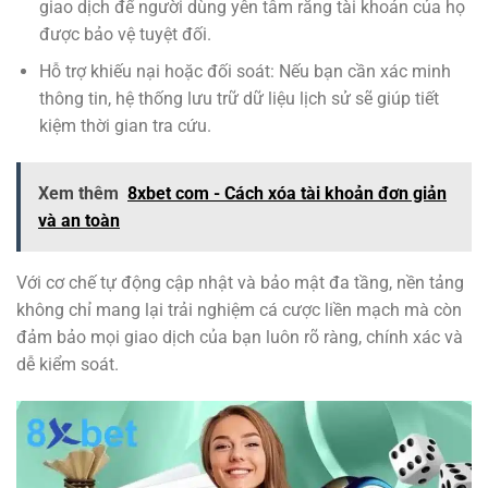
giao dịch để người dùng yên tâm rằng tài khoản của họ
được bảo vệ tuyệt đối.
Hỗ trợ khiếu nại hoặc đối soát: Nếu bạn cần xác minh
thông tin, hệ thống lưu trữ dữ liệu lịch sử sẽ giúp tiết
kiệm thời gian tra cứu.
Xem thêm
8xbet com - Cách xóa tài khoản đơn giản
và an toàn
Với cơ chế tự động cập nhật và bảo mật đa tầng, nền tảng
không chỉ mang lại trải nghiệm cá cược liền mạch mà còn
đảm bảo mọi giao dịch của bạn luôn rõ ràng, chính xác và
dễ kiểm soát.