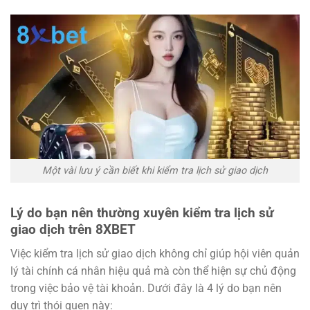
Một vài lưu ý cần biết khi kiểm tra lịch sử giao dịch
Lý do bạn nên thường xuyên kiểm tra lịch sử
giao dịch trên 8XBET
Việc kiểm tra lịch sử giao dịch không chỉ giúp hội viên quản
lý tài chính cá nhân hiệu quả mà còn thể hiện sự chủ động
trong việc bảo vệ tài khoản. Dưới đây là 4 lý do bạn nên
duy trì thói quen này: