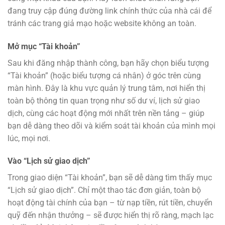
đang truy cập đúng đường link chính thức của nhà cái để
tránh các trang giả mạo hoặc website không an toàn.
Mở mục “Tài khoản”
Sau khi đăng nhập thành công, bạn hãy chọn biểu tượng
“Tài khoản” (hoặc biểu tượng cá nhân) ở góc trên cùng
màn hình. Đây là khu vực quản lý trung tâm, nơi hiển thị
toàn bộ thông tin quan trọng như số dư ví, lịch sử giao
dịch, cùng các hoạt động mới nhất trên nền tảng – giúp
bạn dễ dàng theo dõi và kiểm soát tài khoản của mình mọi
lúc, mọi nơi.
Vào “Lịch sử giao dịch”
Trong giao diện “Tài khoản”, bạn sẽ dễ dàng tìm thấy mục
“Lịch sử giao dịch”. Chỉ một thao tác đơn giản, toàn bộ
hoạt động tài chính của bạn – từ nạp tiền, rút tiền, chuyển
quỹ đến nhận thưởng – sẽ được hiển thị rõ ràng, mạch lạc