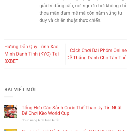
giải trí đẳng cấp, nơi người chơi không chỉ
thỏa mãn đam mê mà còn nắm vững tư
duy và chiến thuật thực chiến.
Hướng Dẫn Quy Trình Xác
Cách Chơi Bài Phỏm Online
Minh Danh Tính (KYC) Tại
Dễ Thắng Dành Cho Tân Thủ
8XBET
BÀI VIẾT MỚI
Tổng Hợp Các Sảnh Cược Thể Thao Uy Tín Nhất
Để Chơi Kèo World Cup
ở
Chức năng bình luận bị tắt
Tổng
Hợp