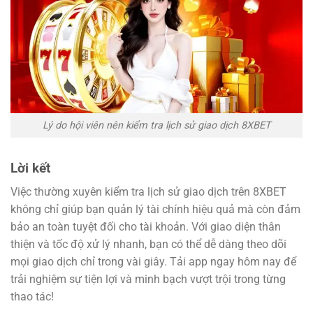
Lý do hội viên nên kiểm tra lịch sử giao dịch 8XBET
Lời kết
Việc thường xuyên kiểm tra lịch sử giao dịch trên 8XBET
không chỉ giúp bạn quản lý tài chính hiệu quả mà còn đảm
bảo an toàn tuyệt đối cho tài khoản. Với giao diện thân
thiện và tốc độ xử lý nhanh, bạn có thể dễ dàng theo dõi
mọi giao dịch chỉ trong vài giây. Tải app ngay hôm nay để
trải nghiệm sự tiện lợi và minh bạch vượt trội trong từng
thao tác!