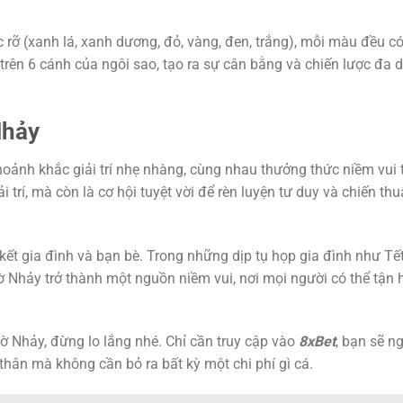
ực rỡ (xanh lá, xanh dương, đỏ, vàng, đen, trắng), mỗi màu đều c
 trên 6 cánh của ngôi sao, tạo ra sự cân bằng và chiến lược đa 
Nhảy
ảnh khắc giải trí nhẹ nhàng, cùng nhau thưởng thức niềm vui t
 trí, mà còn là cơ hội tuyệt vời để rèn luyện tư duy và chiến thu
 kết gia đình và bạn bè. Trong những dịp tụ họp gia đình như Tế
ờ Nhảy trở thành một nguồn niềm vui, nơi mọi người có thể tận
cờ Nhảy, đừng lo lắng nhé. Chỉ cần truy cập vào
8xBet
, bạn sẽ n
thân mà không cần bỏ ra bất kỳ một chi phí gì cá.