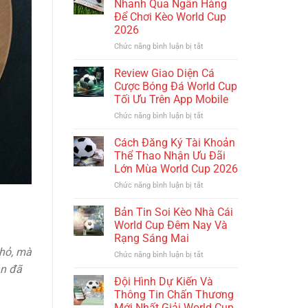
Nhanh Qua Ngân Hàng
Để
Hỗ
Để Chơi Kèo World Cup
Chơi
Trợ
2026
Kèo
Trực
World
Tuyến
ở
Chức năng bình luận bị tắt
Cup
24/7
Hướng
Khi
Dẫn
Review Giao Diện Cá
Gặp
Nạp
Cược Bóng Đá World Cup
Sự
Tiền
Tối Ưu Trên App Mobile
Cố
Nhanh
Lên
ở
Chức năng bình luận bị tắt
Qua
Điểm
Review
Ngân
Mùa
Giao
Hàng
Cách Đăng Ký Tài Khoản
World
Diện
Để
Thể Thao Nhận Ưu Đãi
Cup
Cá
Chơi
Lớn Mùa World Cup 2026
Cược
Kèo
ở
Chức năng bình luận bị tắt
Bóng
World
Cách
Đá
Cup
Đăng
World
2026
Bản Tin Soi Kèo Nhà Cái
Ký
Cup
World Cup Đêm Nay Và
Tài
Tối
Rạng Sáng Mai
Khoản
Ưu
nhỏ, mà
ở
Chức năng bình luận bị tắt
Thể
Trên
Bản
Thao
App
ạn đã
Tin
Nhận
Mobile
Đội Hình Dự Kiến Và
Soi
Ưu
Thông Tin Chấn Thương
Kèo
Đãi
Mới Nhất Giải World Cup