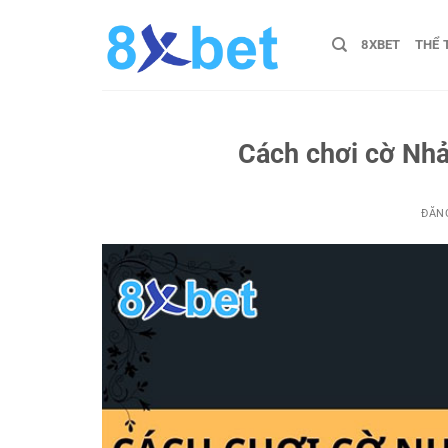
Bỏ
qua
8XBET
THỂ 
nội
dung
Cách chơi cờ Nhả
ĐĂN