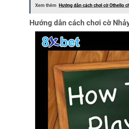
Xem thêm
Hướng dẫn cách chơi cờ Othello chi
Hướng dẫn cách chơi cờ Nhảy 