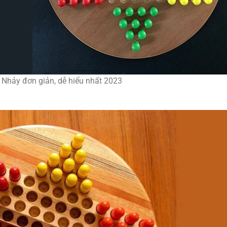
 Nhảy đơn giản, dễ hiểu nhất 2023