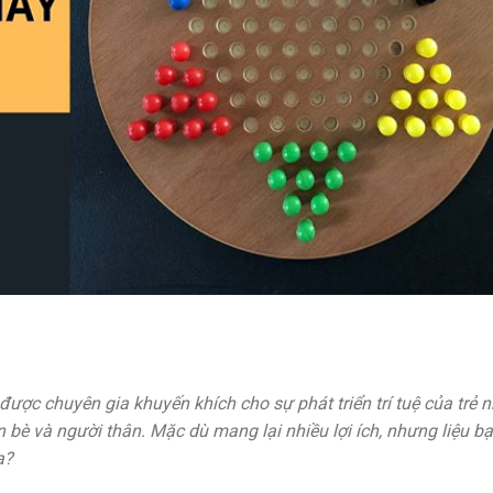
 được chuyên gia khuyến khích cho sự phát triển trí tuệ của trẻ 
n bè và người thân. Mặc dù mang lại nhiều lợi ích, nhưng liệu b
a?