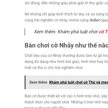
sôi động, đến những giây phút giải trí thư giãn c
Nó không chỉ giúp kích thích tư duy và sự sáng 
cùng trải nghiệm cờ nhảy online cùng
8xBet
ngay
Xem thêm:
Khám phá luật chơi
cờ 
Bàn chơi cờ Nhảy như thế nà
Chất liệu của cờ Nhảy thường được làm từ gỗ ho
dạng đa dạng như hình bát giác, hình tròn hay h
mắt và thú vị cho trải nghiệm chơi.
Xem thêm
Khám phá luật chơi cờ Thú và mẹo
Bàn cờ được thiết kế với các ô hình tròn nhỏ, sắp
thách thức cho người chơi. Những ô tròn nhỏ này 