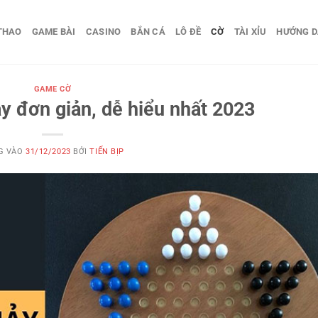
THAO
GAME BÀI
CASINO
BẮN CÁ
LÔ ĐỀ
CỜ
TÀI XỈU
HƯỚNG 
GAME CỜ
y đơn giản, dễ hiểu nhất 2023
G VÀO
31/12/2023
BỞI
TIẾN BỊP