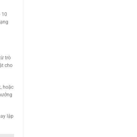
ó 10
dạng
ừ trò
ật cho
t, hoặc
 hưởng
gay lập