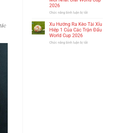
Nhà
Lớn
2026
Cái
Mùa
World
World
ở
Chức năng bình luận bị tắt
Cup
Cup
Đội
Đêm
2026
Hình
Xu Hướng Ra Kèo Tài Xỉu
tắc
Nay
Dự
Hiệp 1 Của Các Trận Đấu
Và
Kiến
World Cup 2026
Rạng
Và
Sáng
ở
Chức năng bình luận bị tắt
Thông
Mai
Xu
Tin
Hướng
Chấn
Ra
Thương
Kèo
Mới
Tài
Nhất
Xỉu
Giải
Hiệp
World
1
Cup
Của
2026
Các
Trận
Đấu
World
Cup
2026