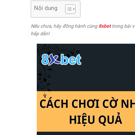
Nội dung
Nếu chưa, hãy đồng hành cùng
8xbet
trong bài v
hấp dẫn!