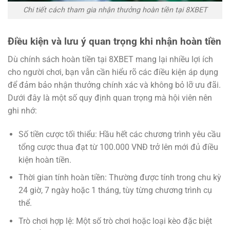
Chi tiết cách tham gia nhận thưởng hoàn tiền tại 8XBET
Điều kiện và lưu ý quan trọng khi nhận hoàn tiền
Dù chính sách hoàn tiền tại 8XBET mang lại nhiều lợi ích
cho người chơi, bạn vẫn cần hiểu rõ các điều kiện áp dụng
để đảm bảo nhận thưởng chính xác và không bỏ lỡ ưu đãi.
Dưới đây là một số quy định quan trọng mà hội viên nên
ghi nhớ:
Số tiền cược tối thiểu: Hầu hết các chương trình yêu cầu
tổng cược thua đạt từ 100.000 VNĐ trở lên mới đủ điều
kiện hoàn tiền.
Thời gian tính hoàn tiền: Thường được tính trong chu kỳ
24 giờ, 7 ngày hoặc 1 tháng, tùy từng chương trình cụ
thể.
Trò chơi hợp lệ: Một số trò chơi hoặc loại kèo đặc biệt