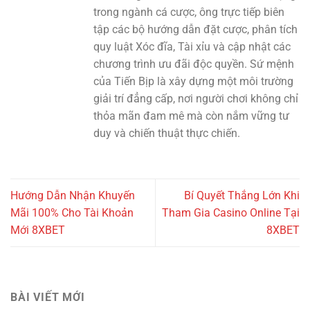
trong ngành cá cược, ông trực tiếp biên
tập các bộ hướng dẫn đặt cược, phân tích
quy luật Xóc đĩa, Tài xỉu và cập nhật các
chương trình ưu đãi độc quyền. Sứ mệnh
của Tiến Bịp là xây dựng một môi trường
giải trí đẳng cấp, nơi người chơi không chỉ
thỏa mãn đam mê mà còn nắm vững tư
duy và chiến thuật thực chiến.
Hướng Dẫn Nhận Khuyến
Bí Quyết Thắng Lớn Khi
Mãi 100% Cho Tài Khoản
Tham Gia Casino Online Tại
Mới 8XBET
8XBET
BÀI VIẾT MỚI