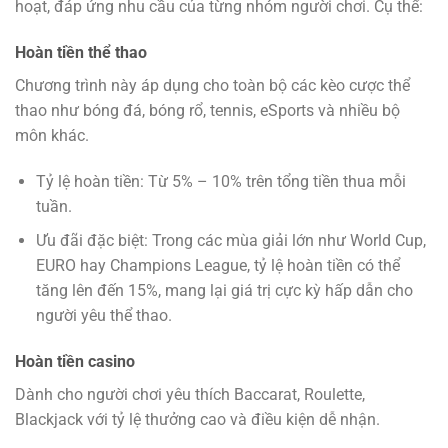
hoạt, đáp ứng nhu cầu của từng nhóm người chơi. Cụ thể:
Hoàn tiền thể thao
Chương trình này áp dụng cho toàn bộ các kèo cược thể
thao như bóng đá, bóng rổ, tennis, eSports và nhiều bộ
môn khác.
Tỷ lệ hoàn tiền: Từ 5% – 10% trên tổng tiền thua mỗi
tuần.
Ưu đãi đặc biệt: Trong các mùa giải lớn như World Cup,
EURO hay Champions League, tỷ lệ hoàn tiền có thể
tăng lên đến 15%, mang lại giá trị cực kỳ hấp dẫn cho
người yêu thể thao.
Hoàn tiền casino
Dành cho người chơi yêu thích Baccarat, Roulette,
Blackjack với tỷ lệ thưởng cao và điều kiện dễ nhận.