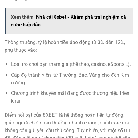
Xem thêm
Nhà cái 8xbet - Khám phá trải nghiệm cá
cược hấp dẫn
Thông thường, tỷ lệ hoàn tiền dao động từ 3% đến 12%,
phụ thuộc vào:
Loại trò chơi bạn tham gia (thể thao, casino, eSports…).
Cấp độ thành viên từ Thường, Bạc, Vàng cho đến Kim
cương.
Chương trình khuyến mãi đang được thương hiệu triển
khai.
Điểm nổi bật của 8XBET là hệ thống hoàn tiền tự động,
giúp người chơi nhận thưởng nhanh chóng, chính xác mà
không cần gửi yêu cầu thủ công. Tuy nhiên, với một số ưu