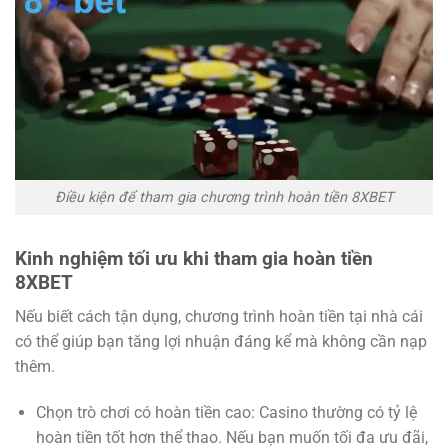
Điều kiện để tham gia chương trình hoàn tiền 8XBET
Kinh nghiệm tối ưu khi tham gia hoàn tiền
8XBET
Nếu biết cách tận dụng, chương trình hoàn tiền tại nhà cái
có thể giúp bạn tăng lợi nhuận đáng kể mà không cần nạp
thêm.
Chọn trò chơi có hoàn tiền cao: Casino thường có tỷ lệ
hoàn tiền tốt hơn thể thao. Nếu bạn muốn tối đa ưu đãi,