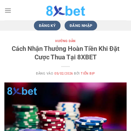
Bỏ
qua
nội
dung
ĐĂNG KÝ
ĐĂNG NHẬP
HƯỚNG DẪN
Cách Nhận Thưởng Hoàn Tiền Khi Đặt
Cược Thua Tại 8XBET
ĐĂNG VÀO
05/02/2026
BỞI
TIẾN BỊP