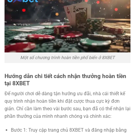
Một số chương trình hoàn tiền phổ biến ở 8XBET
Hướng dẫn chi tiết cách nhận thưởng hoàn tiền
tại 8XBET
Để người chơi dễ dàng tận hưởng ưu đãi, nhà cái thiết kế
quy trình nhận hoàn tiền khi đặt cược thua cực kỳ đơn
giản. Chỉ cần làm theo vài bước sau, bạn đã có thể nhận lại
phần thưởng của mình nhanh chóng và chính xác:
Bước 1: Truy cập trang chủ 8XBET và đăng nhập bằng