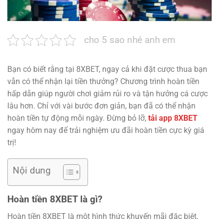
cho 5 sao nhé anh em
Bạn có biết rằng tại 8XBET, ngay cả khi đặt cược thua bạn
vẫn có thể nhận lại tiền thưởng? Chương trình hoàn tiền
hấp dẫn giúp người chơi giảm rủi ro và tận hưởng cá cược
lâu hơn. Chỉ với vài bước đơn giản, bạn đã có thể nhận
hoàn tiền tự động mỗi ngày. Đừng bỏ lỡ,
tải app 8XBET
ngay hôm nay để trải nghiệm ưu đãi hoàn tiền cực kỳ giá
trị!
Nội dung
Hoàn tiền 8XBET là gì?
Hoàn tiền 8XBET là một hình thức khuyến mãi đặc biệt,