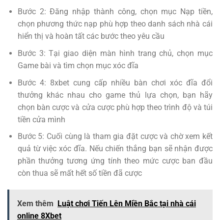
Bước 2: Đăng nhập thành công, chọn mục Nạp tiền,
chọn phương thức nạp phù hợp theo danh sách nhà cái
hiển thị và hoàn tất các bước theo yêu cầu
Bước 3: Tại giao diện màn hình trang chủ, chọn mục
Game bài và tìm chọn mục xóc đĩa
Bước 4: 8xbet cung cấp nhiều bàn chơi xóc đĩa đổi
thưởng khác nhau cho game thủ lựa chọn, bạn hãy
chọn bàn cược và cửa cược phù hợp theo trình độ và túi
tiền cửa mình
Bước 5: Cuối cùng là tham gia đặt cược và chờ xem kết
quả từ việc xóc đĩa. Nếu chiến thắng bạn sẽ nhận được
phần thưởng tương ứng tính theo mức cược ban đầu
còn thua sẽ mất hết số tiền đã cược
Xem thêm
Luật chơi Tiến Lên Miền Bắc tại nhà cái
online 8Xbet