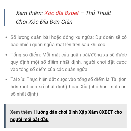
Xem thêm:
Xóc đĩa 8xbet
– Thủ Thuật
Chơi Xóc Đĩa Đơn Giản
Số lượng quân bài hoặc đồng xu ngửa: Dự đoán sẽ có
bao nhiêu quân ngửa mặt lên trên sau khi xóc
Tổng số điểm: Mỗi mặt của quân bài/đồng xu sẽ được
quy định một số điểm nhất định, người chơi đặt cược
vào tổng số điểm của các quân ngửa
Tài xỉu: Thực hiện đặt cược vào tổng số điểm là Tài (lớn
hơn một con số nhất định) hoặc Xỉu (nhỏ hơn một con
số nhất định)
Xem thêm
Hướng dẫn chơi Binh Xập Xám 8XBET cho
người mới bắt đầu