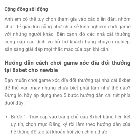
Cộng đồng sôi động
Anh em có thể tùy chọn tham gia vào các diễn đàn, nhóm
chat để giao lưu cũng như chia sẻ kinh nghiệm chơi game
với những người khác. Bên cạnh đó các nhà cái thường
cung cấp các dịch vụ hỗ trợ khách hàng chuyên nghiệp,
sẵn sàng giải đáp mọi thắc mắc của bạn khi cần.
Hướng dẫn cách chơi game xóc đĩa đổi thưởng
tại 8xbet cho newbie
Bạn muốn chơi game xóc đĩa đổi thưởng tại nhà cái 8xbet
để thử vận may nhưng chưa biết phải làm như thế nào?
Đừng lo, hãy áp dụng theo 5 bước hướng dẫn chi tiết phía
dưới đây:
Bước 1: Truy cập vào trang chủ của 8xbet bằng liên kết
uy tín, chọn mục Đăng ký rồi làm theo hướng dẫn của
hệ thống để tạo tài khoản hội viên chính thức