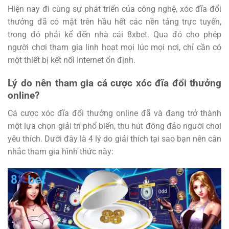
Hiện nay đi cùng sự phát triển của công nghệ, xóc đĩa đổi
thưởng đã có mặt trên hầu hết các nền tảng trực tuyến,
trong đó phải kể đến nhà cái 8xbet. Qua đó cho phép
người chơi tham gia linh hoạt mọi lúc mọi nơi, chỉ cần có
một thiết bị kết nối Internet ổn định.
Lý do nên tham gia cá cược xóc đĩa đổi thưởng
online?
Cá cược xóc đĩa đổi thưởng online đã và đang trở thành
một lựa chọn giải trí phổ biến, thu hút đông đảo người chơi
yêu thích. Dưới đây là 4 lý do giải thích tại sao bạn nên cân
nhắc tham gia hình thức này: