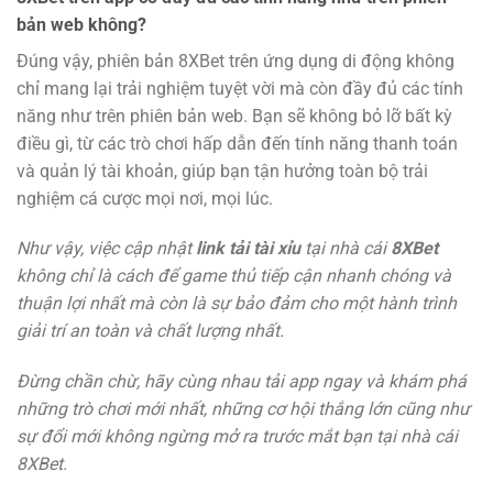
bản web không?
Đúng vậy, phiên bản 8XBet trên ứng dụng di động không
chỉ mang lại trải nghiệm tuyệt vời mà còn đầy đủ các tính
năng như trên phiên bản web. Bạn sẽ không bỏ lỡ bất kỳ
điều gì, từ các trò chơi hấp dẫn đến tính năng thanh toán
và quản lý tài khoản, giúp bạn tận hưởng toàn bộ trải
nghiệm cá cược mọi nơi, mọi lúc.
Như vậy, việc cập nhật
link tải tài xỉu
tại nhà cái
8XBet
không chỉ là cách để game thủ tiếp cận nhanh chóng và
thuận lợi nhất mà còn là sự bảo đảm cho một hành trình
giải trí an toàn và chất lượng nhất.
Đừng chần chừ, hãy cùng nhau tải app ngay và khám phá
những trò chơi mới nhất, những cơ hội thắng lớn cũng như
sự đổi mới không ngừng mở ra trước mắt bạn tại nhà cái
8XBet.