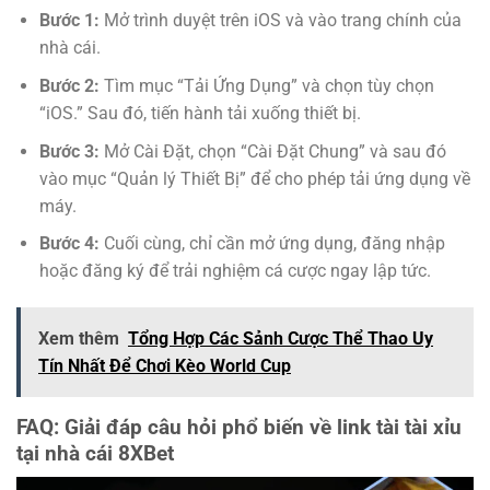
Bước 1:
Mở trình duyệt trên iOS và vào trang chính của
nhà cái.
Bước 2:
Tìm mục “Tải Ứng Dụng” và chọn tùy chọn
“iOS.” Sau đó, tiến hành tải xuống thiết bị.
Bước 3:
Mở Cài Đặt, chọn “Cài Đặt Chung” và sau đó
vào mục “Quản lý Thiết Bị” để cho phép tải ứng dụng về
máy.
Bước 4:
Cuối cùng, chỉ cần mở ứng dụng, đăng nhập
hoặc đăng ký để trải nghiệm cá cược ngay lập tức.
Xem thêm
Tổng Hợp Các Sảnh Cược Thể Thao Uy
Tín Nhất Để Chơi Kèo World Cup
FAQ: Giải đáp câu hỏi phổ biến về link tài tài xỉu
tại nhà cái 8XBet