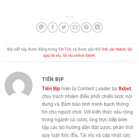
Bài viết này được đăng trong
Tin Tức
và được gắn thẻ
link vào 8xbet
,
tải
app tài xỉu
,
tài xỉu online 8xbet
.
TIẾN BỊP
Tiến Bịp
hiện là Content Leader tại
8xbet
,
chịu trách nhiệm điều phối chiến lược nội
dung và đảm bảo tính minh bạch thông
tin cho người chơi. Với kiến thức sâu rộng
trong ngành cá cược, ông trực tiếp biên
tập các bộ hướng dẫn đặt cược, phân tích
quy luật Xóc đĩa, Tài xỉu và cập nhật các