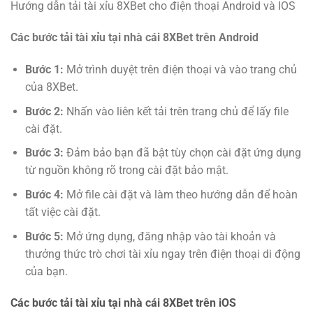
Hướng dẫn tải tài xỉu 8XBet cho điện thoại Android và IOS
Các bước tải tài xỉu tại nhà cái 8XBet trên Android
Bước 1:
Mở trình duyệt trên điện thoại và vào trang chủ
của 8XBet.
Bước 2:
Nhấn vào liên kết tải trên trang chủ để lấy file
cài đặt.
Bước 3:
Đảm bảo bạn đã bật tùy chọn cài đặt ứng dụng
từ nguồn không rõ trong cài đặt bảo mật.
Bước 4:
Mở file cài đặt và làm theo hướng dẫn để hoàn
tất việc cài đặt.
Bước 5:
Mở ứng dụng, đăng nhập vào tài khoản và
thưởng thức trò chơi tài xỉu ngay trên điện thoại di động
của bạn.
Các bước tải tài xỉu tại nhà cái 8XBet trên iOS