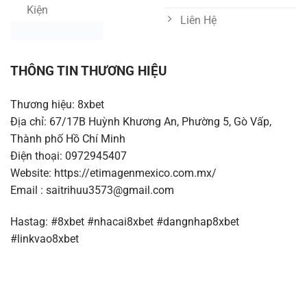
Kiện
Liên Hệ
THÔNG TIN THƯƠNG HIỆU
Thương hiệu: 8xbet
Địa chỉ: 67/17B Huỳnh Khương An, Phường 5, Gò Vấp,
Thành phố Hồ Chí Minh
Điện thoại: 0972945407
Website: https://etimagenmexico.com.mx/
Email :
saitrihuu3573@gmail.com
Hastag: #8xbet #nhacai8xbet #dangnhap8xbet
#linkvao8xbet