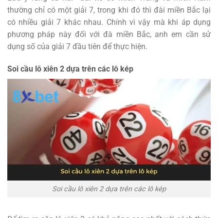
thường chỉ có một giải 7, trong khi đó thì đài miền Bắc lại
có nhiều giải 7 khác nhau. Chính vì vậy mà khi áp dụng
phương pháp này đối với đà miền Bắc, anh em cần sử
dụng số của giải 7 đầu tiên để thực hiện.
Soi cầu lô xiên 2 dựa trên các lô kép
Soi cầu lô xiên 2 dựa trên các lô kép