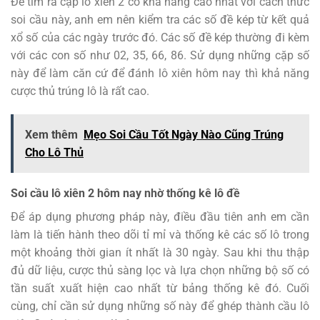
Để tìm ra cặp lô xiên 2 có khả năng cao nhất với cách thức
soi cầu này, anh em nên kiểm tra các số đề kép từ kết quả
xổ số của các ngày trước đó. Các số đề kép thường đi kèm
với các con số như 02, 35, 66, 86. Sử dụng những cặp số
này để làm căn cứ để đánh lô xiên hôm nay thì khả năng
cược thủ trúng lô là rất cao.
Xem thêm
Mẹo Soi Cầu Tốt Ngày Nào Cũng Trúng
Cho Lô Thủ
Soi cầu lô xiên 2 hôm nay nhờ thống kê lô đề
Để áp dụng phương pháp này, điều đầu tiên anh em cần
làm là tiến hành theo dõi tỉ mỉ và thống kê các số lô trong
một khoảng thời gian ít nhất là 30 ngày. Sau khi thu thập
đủ dữ liệu, cược thủ sàng lọc và lựa chọn những bộ số có
tần suất xuất hiện cao nhất từ bảng thống kê đó. Cuối
cùng, chỉ cần sử dụng những số này để ghép thành cầu lô