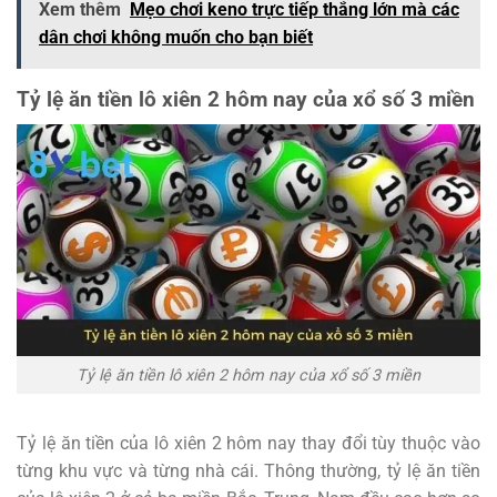
Xem thêm
Mẹo chơi keno trực tiếp thắng lớn mà các
dân chơi không muốn cho bạn biết
Tỷ lệ ăn tiền lô xiên 2 hôm nay của xổ số 3 miền
Tỷ lệ ăn tiền lô xiên 2 hôm nay của xổ số 3 miền
Tỷ lệ ăn tiền của lô xiên 2 hôm nay thay đổi tùy thuộc vào
từng khu vực và từng nhà cái. Thông thường, tỷ lệ ăn tiền