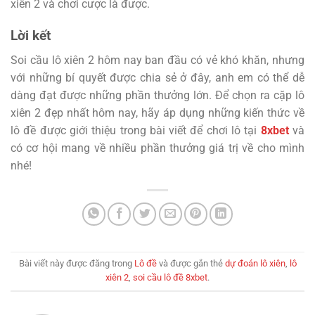
xiên 2 và chơi cược là được.
Lời kết
Soi cầu lô xiên 2 hôm nay ban đầu có vẻ khó khăn, nhưng
với những bí quyết được chia sẻ ở đây, anh em có thể dễ
dàng đạt được những phần thưởng lớn. Để chọn ra cặp lô
xiên 2 đẹp nhất hôm nay, hãy áp dụng những kiến thức về
lô đề được giới thiệu trong bài viết để chơi lô tại
8xbet
và
có cơ hội mang về nhiều phần thưởng giá trị về cho mình
nhé!
Bài viết này được đăng trong
Lô đề
và được gắn thẻ
dự đoán lô xiên
,
lô
xiên 2
,
soi cầu lô đề 8xbet
.