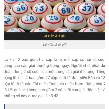
Lô xiên 2 là gì?
Lô xiên 2 bao gồm hai cặp lô tô, mỗi cặp có hai số cuối
cùng của các giải thưởng trong ngày. Người chơi phải dự
đoán đúng 2 số cuối của một trong các giải để trúng. Tổng
cộng lô xiên 2 bao gồm 27 cặp lô tô từ đài miền Bắc và 18
cặp lô tô từ các đài miền Trung và miền Nam. Đáng chú ý
là kết quả sẽ không bao gồm 2 số cuối của giải đặc biệt, vì
những số này được gọi là số đề.