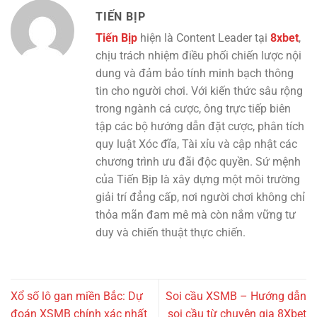
TIẾN BỊP
Tiến Bịp
hiện là Content Leader tại
8xbet
,
chịu trách nhiệm điều phối chiến lược nội
dung và đảm bảo tính minh bạch thông
tin cho người chơi. Với kiến thức sâu rộng
trong ngành cá cược, ông trực tiếp biên
tập các bộ hướng dẫn đặt cược, phân tích
quy luật Xóc đĩa, Tài xỉu và cập nhật các
chương trình ưu đãi độc quyền. Sứ mệnh
của Tiến Bịp là xây dựng một môi trường
giải trí đẳng cấp, nơi người chơi không chỉ
thỏa mãn đam mê mà còn nắm vững tư
duy và chiến thuật thực chiến.
Xổ số lô gan miền Bắc: Dự
Soi cầu XSMB – Hướng dẫn
đoán XSMB chính xác nhất
soi cầu từ chuyên gia 8Xbet