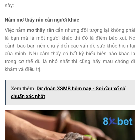
này:
Nằm mơ thấy rắn cắn người khác
Việc nằm
mơ thấy rắn
cắn
nhưng đối tượng lại không phải
là bạn mà là một người khác thì đó là điềm báo xui. Nó
cảnh báo bạn nên chú ý đến các vấn đề sức khỏe hiện tại
của mình. Nếu cảm thấy có bất kỳ biểu hiện nào khác lạ
trong cơ thể dù là nhỏ nhất thì cũng hãy mau chóng đi
khám và điều trị.
Xem thêm
Dự đoán XSMB hôm nay - Soi cầu xổ số
chuẩn xác nhất