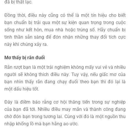
đã bị thất lạc.
Đồng thời, điều này cũng có thể là một tín hiệu cho biết
bạn chuẩn bị trải qua một sự kiện quan trọng trong cuộc
sống như kết hôn, mua nhà hoặc trúng số. Hãy chuẩn bị
tinh thần sẵn sàng để đón nhận những thay đổi tích cực
này khi chúng xảy ra.
Mơ thấy bị rắn đuổi
Rắn rượt bạn là một trải nghiệm không mấy vui vẻ và nhiều
người sẽ không thích điều này. Tuy vậy, nếu giấc mơ của
bạn nhìn thấy rắn đang chạy đuổi theo bạn thì đó lại là
một dấu hiệu tốt.
Đây là điềm báo rằng cơ hội thăng tiến trong sự nghiệp
của bạn đã tới. Nhiều điều may mắn và thành công đang
chờ đón bạn trong tương lai. Cùng với đó là một nguồn thu
nhập khổng lồ mà bạn hằng ao ước.