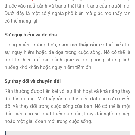
thuộc vào ngữ cảnh và trạng thái tâm trạng của người mơ.
Dưới đây là một số ý nghĩa phổ biến mà giấc mơ thấy rắn
có thể mang lại:
Sự nguy hiểm và đe dọa
Trong nhiều trường hợp, nằm
mơ thấy rắn
có thể biểu thị
sự nguy hiểm hoặc đe dọa trong cuộc sống. Nó có thể là
một tín hiệu để bạn cảnh giác và đề phòng những tình
huống khó khăn hoặc nguy hiểm tiềm ẩn.
Sự thay đổi và chuyển đổi
Rắn thường được liên kết với sự linh hoạt và khả năng thay
đổi hình dạng. Mơ thấy rắn có thể biểu đạt cho sự chuyển
đổi và thay đổi trong cuộc sống của bạn. Nó có thể là một
dấu hiệu cho sự phát triển cá nhân, thay đổi nghề nghiệp
hoặc một giai đoạn mới trong cuộc sống.