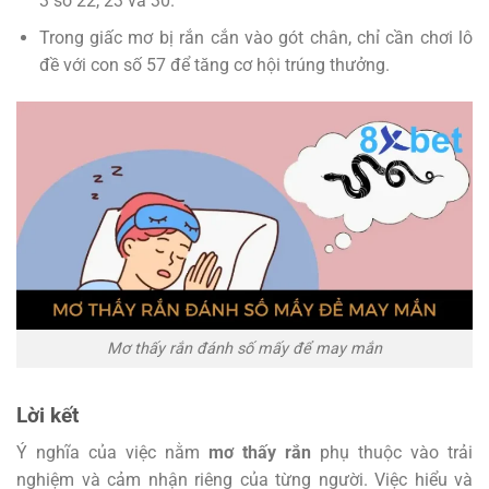
3 số 22, 23 và 30.
Trong giấc mơ bị rắn cắn vào gót chân, chỉ cần chơi lô
đề với con số 57 để tăng cơ hội trúng thưởng.
Mơ thấy rắn đánh số mấy để may mắn
Lời kết
Ý nghĩa của việc nằm
mơ thấy rắn
phụ thuộc vào trải
nghiệm và cảm nhận riêng của từng người. Việc hiểu và