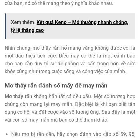
của bạn, nó có thể mang theo ý nghĩa khác nhau.
Xem thêm
Kết quả Keno – Mở thưởng nhanh chóng,
tỷ lệ thắng cao
Nhìn chung, mơ thấy rắn hổ mang vàng không được coi là
một dấu hiệu tích cực. Điều này có thể là một cảnh báo
cho bạn cần duy trì sự đề phòng và cẩn trọng hơn về sức
khỏe cũng như trong cuộc sống và công việc của mình.
Mơ thấy rắn đánh số mấy để may mắn
Mơ thấy rắn
không hẳn tất cả đều xấu. Một số trường hợp
chúng còn mang lại may mắn. Đặc biệt là khi bạn biết tận
dụng cơ hội và đặt cược vào số tương ứng. Sau đây là một
vài con số may mắn mà bạn có thể tham khảo.
Nếu mơ bị rắn cắn, hãy chọn đánh vào cặp số 59, 95,