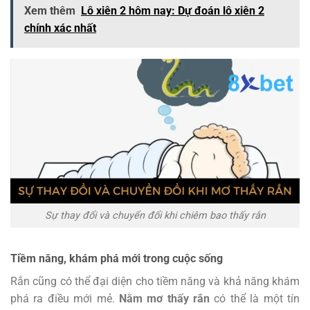
Xem thêm
Lô xiên 2 hôm nay: Dự đoán lô xiên 2
chính xác nhất
Sự thay đổi và chuyển đổi khi chiêm bao thấy rắn
Tiềm năng, khám phá mới trong cuộc sống
Rắn cũng có thể đại diện cho tiềm năng và khả năng khám
phá ra điều mới mẻ.
Nằm mơ thấy rắn
có thể là một tín