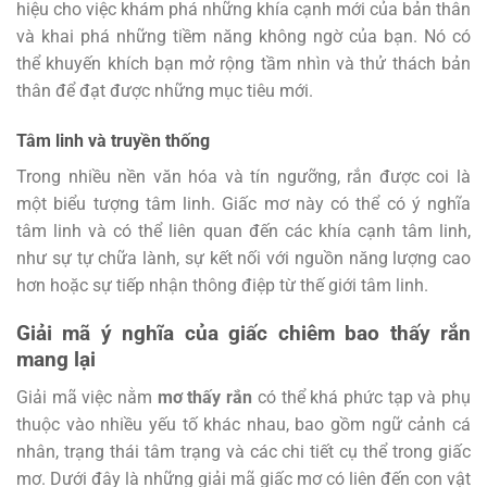
hiệu cho việc khám phá những khía cạnh mới của bản thân
và khai phá những tiềm năng không ngờ của bạn. Nó có
thể khuyến khích bạn mở rộng tầm nhìn và thử thách bản
thân để đạt được những mục tiêu mới.
Tâm linh và truyền thống
Trong nhiều nền văn hóa và tín ngưỡng, rắn được coi là
một biểu tượng tâm linh. Giấc mơ này có thể có ý nghĩa
tâm linh và có thể liên quan đến các khía cạnh tâm linh,
như sự tự chữa lành, sự kết nối với nguồn năng lượng cao
hơn hoặc sự tiếp nhận thông điệp từ thế giới tâm linh.
Giải mã ý nghĩa của giấc chiêm bao thấy rắn
mang lại
Giải mã việc nằm
mơ thấy rắn
có thể khá phức tạp và phụ
thuộc vào nhiều yếu tố khác nhau, bao gồm ngữ cảnh cá
nhân, trạng thái tâm trạng và các chi tiết cụ thể trong giấc
mơ. Dưới đây là những giải mã giấc mơ có liên đến con vật