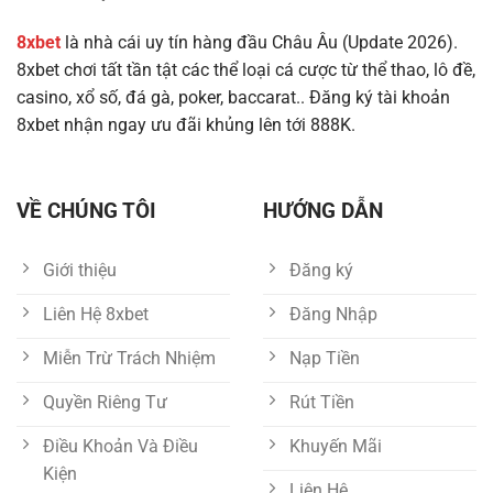
Các
2026
Trận
8xbet
là nhà cái uy tín hàng đầu Châu Âu (Update 2026).
Đấu
8xbet chơi tất tần tật các thể loại cá cược từ thể thao, lô đề,
World
Cup
casino, xổ số, đá gà, poker, baccarat.. Đăng ký tài khoản
2026
8xbet nhận ngay ưu đãi khủng lên tới 888K.
VỀ CHÚNG TÔI
HƯỚNG DẪN
Giới thiệu
Đăng ký
Liên Hệ 8xbet
Đăng Nhập
Miễn Trừ Trách Nhiệm
Nạp Tiền
Quyền Riêng Tư
Rút Tiền
Điều Khoản Và Điều
Khuyến Mãi
Kiện
Liên Hệ