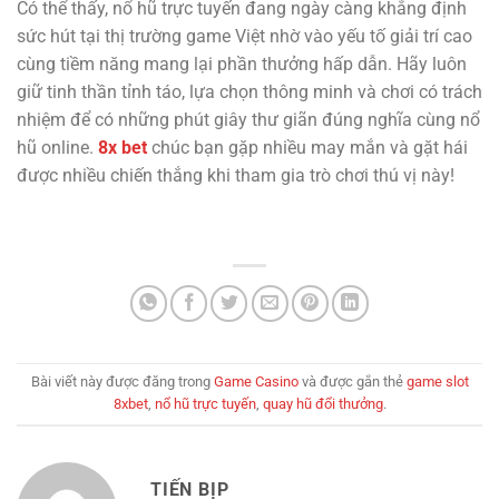
Có thể thấy, nổ hũ trực tuyến đang ngày càng khẳng định
sức hút tại thị trường game Việt nhờ vào yếu tố giải trí cao
cùng tiềm năng mang lại phần thưởng hấp dẫn. Hãy luôn
giữ tinh thần tỉnh táo, lựa chọn thông minh và chơi có trách
nhiệm để có những phút giây thư giãn đúng nghĩa cùng nổ
hũ online.
8x bet
chúc bạn gặp nhiều may mắn và gặt hái
được nhiều chiến thắng khi tham gia trò chơi thú vị này!
Bài viết này được đăng trong
Game Casino
và được gắn thẻ
game slot
8xbet
,
nổ hũ trực tuyến
,
quay hũ đổi thưởng
.
TIẾN BỊP