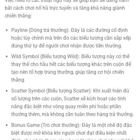
Việc hiểu rõ các thuật ngữ này sẽ giúp bạn dễ dàng nắm
bắt cách chơi nổ hũ trực tuyến và tăng khả năng giành
chiến thắng:
Payline (Dòng trả thưởng): Đây là các đường cố định
hoặc tùy chỉnh mà trên đó các biểu tượng cần sắp xếp
đúng thứ tự để người chơi nhận được tiền thưởng.
Wild Symbol (Biểu tượng Wild): Biểu tượng này có thể
thay thế cho hầu hết các biểu tượng khác trên cuộn để
tạo nên tổ hợp trúng thưởng, giúp tăng cơ hội chiến
thắng.
Scatter Symbol (Biểu tượng Scatter): Khi xuất hiện đủ
số lượng trên các cuộn, Scatter sẽ kích hoạt các tính
năng đặc biệt như vòng quay miễn phí hoặc phần
thưởng thêm, mà không cần tuân theo hàng trả thưởng.
Bonus Game (Trò chơi thưởng): Đây là một chế độ đặc
biệt được mở khóa khi người chơi đạt điều kiện nhất