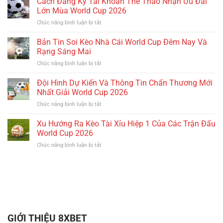
Cách Đăng Ký Tài Khoản Thể Thao Nhận Ưu Đãi
Cố
Diện
Hàng
Lớn Mùa World Cup 2026
Lên
Cá
Để
Điểm
ở
Chức năng bình luận bị tắt
Cược
Chơi
Mùa
Cách
Bóng
Kèo
World
Đăng
Bản Tin Soi Kèo Nhà Cái World Cup Đêm Nay Và
Đá
World
Cup
Ký
World
Rạng Sáng Mai
Cup
Tài
Cup
2026
ở
Chức năng bình luận bị tắt
Khoản
Tối
Bản
Thể
Ưu
Tin
Đội Hình Dự Kiến Và Thông Tin Chấn Thương Mới
Thao
Trên
Soi
Nhận
Nhất Giải World Cup 2026
App
Kèo
Ưu
Mobile
ở
Chức năng bình luận bị tắt
Nhà
Đãi
Đội
Cái
Lớn
Hình
Xu Hướng Ra Kèo Tài Xỉu Hiệp 1 Của Các Trận Đấu
World
Mùa
Dự
Cup
World Cup 2026
World
Kiến
Đêm
Cup
ở
Chức năng bình luận bị tắt
Và
Nay
2026
Xu
Thông
Và
Hướng
Tin
Rạng
Ra
Chấn
Sáng
Kèo
Thương
Mai
Tài
Mới
Xỉu
Nhất
Hiệp
Giải
1
World
GIỚI THIỆU 8XBET
Của
Cup