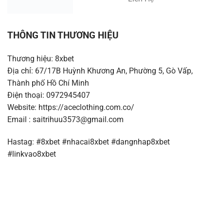
THÔNG TIN THƯƠNG HIỆU
Thương hiệu: 8xbet
Địa chỉ: 67/17B Huỳnh Khương An, Phường 5, Gò Vấp,
Thành phố Hồ Chí Minh
Điện thoại: 0972945407
Website: https://aceclothing.com.co/
Email :
saitrihuu3573@gmail.com
Hastag: #8xbet #nhacai8xbet #dangnhap8xbet
#linkvao8xbet