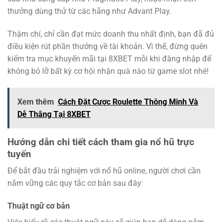
thưởng dùng thử từ các hãng như Advant Play.
Thậm chí, chỉ cần đạt mức doanh thu nhất định, bạn đã đủ
điều kiện rút phần thưởng về tài khoản. Vì thế, đừng quên
kiểm tra mục khuyến mãi tại 8XBET mỗi khi đăng nhập để
không bỏ lỡ bất kỳ cơ hội nhận quà nào từ game slot nhé!
Xem thêm
Cách Đặt Cược Roulette Thông Minh Và
Dễ Thắng Tại 8XBET
Hướng dẫn chi tiết cách tham gia nổ hũ trực
tuyến
Để bắt đầu trải nghiệm với nổ hũ online, người chơi cần
nắm vững các quy tắc cơ bản sau đây:
Thuật ngữ cơ bản