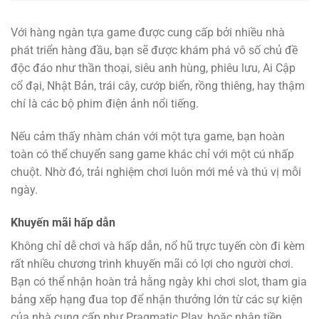
Với hàng ngàn tựa game được cung cấp bởi nhiều nhà
phát triển hàng đầu, bạn sẽ được khám phá vô số chủ đề
độc đáo như thần thoại, siêu anh hùng, phiêu lưu, Ai Cập
cổ đại, Nhật Bản, trái cây, cướp biển, rồng thiêng, hay thậm
chí là các bộ phim điện ảnh nổi tiếng.
Nếu cảm thấy nhàm chán với một tựa game, bạn hoàn
toàn có thể chuyển sang game khác chỉ với một cú nhấp
chuột. Nhờ đó, trải nghiệm chơi luôn mới mẻ và thú vị mỗi
ngày.
Khuyến mãi hấp dẫn
Không chỉ dễ chơi và hấp dẫn, nổ hũ trực tuyến còn đi kèm
rất nhiều chương trình khuyến mãi có lợi cho người chơi.
Bạn có thể nhận hoàn trả hằng ngày khi chơi slot, tham gia
bảng xếp hạng đua top để nhận thưởng lớn từ các sự kiện
của nhà cung cấp như Pragmatic Play, hoặc nhận tiền