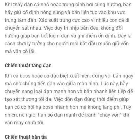
Khi thấy đàn cá nhỏ hoặc trung bình bơi cùng hướng, bạn
hãy giữ cố định nòng súng và bắn liên tục vào khu vực
trung tâm đàn. Xác suất trúng cực cao vì nhiều con cá di
chuyển sát nhau. Việc duy trì nhịp bắn đều, không đổi
hướng giúp bạn tiết kiệm đạn và ghi điểm ổn định. Đây là
cách chơi lý tưởng cho người mới bắt đầu muốn giữ vốn
mà vẫn có lãi.
Chiến thuật tăng đạn
Khi cá boss hoặc cá đặc biệt xuất hiện, đừng vội bắn ngay
mà chờ chúng tiến gần vào giữa màn hình. Lúc này, hãy
chuyển sang loại đạn mạnh hơn và bắn nhanh liên tiếp để
tạo sát thương tối đa. Việc dồn đạn đúng thời điểm giúp
bạn có cơ hội hạ boss nhanh hơn mà không lãng phí. Tuy
nhiên, nên giới hạn số đạn mạnh để tránh “cháy vốn” khi
vận may chưa tới.
Chiến thuật bắn tỉa