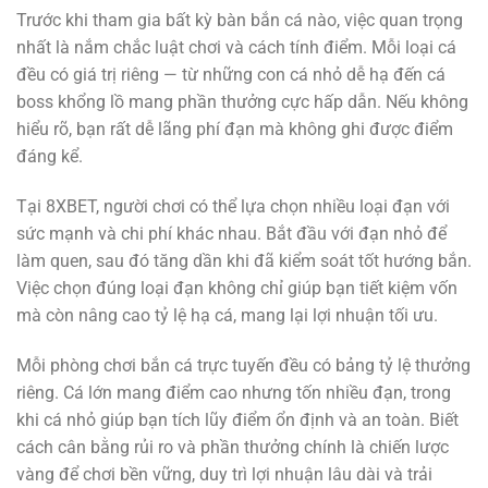
Trước khi tham gia bất kỳ bàn bắn cá nào, việc quan trọng
nhất là nắm chắc luật chơi và cách tính điểm. Mỗi loại cá
đều có giá trị riêng — từ những con cá nhỏ dễ hạ đến cá
boss khổng lồ mang phần thưởng cực hấp dẫn. Nếu không
hiểu rõ, bạn rất dễ lãng phí đạn mà không ghi được điểm
đáng kể.
Tại 8XBET, người chơi có thể lựa chọn nhiều loại đạn với
sức mạnh và chi phí khác nhau. Bắt đầu với đạn nhỏ để
làm quen, sau đó tăng dần khi đã kiểm soát tốt hướng bắn.
Việc chọn đúng loại đạn không chỉ giúp bạn tiết kiệm vốn
mà còn nâng cao tỷ lệ hạ cá, mang lại lợi nhuận tối ưu.
Mỗi phòng chơi bắn cá trực tuyến đều có bảng tỷ lệ thưởng
riêng. Cá lớn mang điểm cao nhưng tốn nhiều đạn, trong
khi cá nhỏ giúp bạn tích lũy điểm ổn định và an toàn. Biết
cách cân bằng rủi ro và phần thưởng chính là chiến lược
vàng để chơi bền vững, duy trì lợi nhuận lâu dài và trải