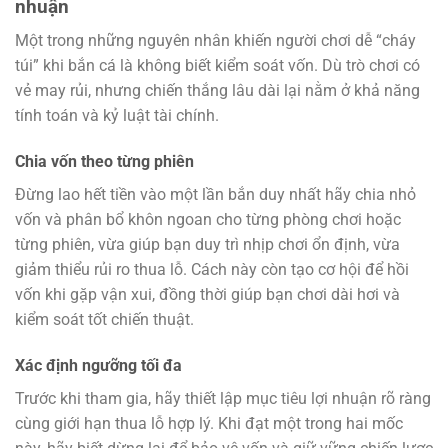
nhuận
Một trong những nguyên nhân khiến người chơi dễ “cháy
túi” khi bắn cá là không biết kiểm soát vốn. Dù trò chơi có
vẻ may rủi, nhưng chiến thắng lâu dài lại nằm ở khả năng
tính toán và kỷ luật tài chính.
Chia vốn theo từng phiên
Đừng lao hết tiền vào một lần bắn duy nhất hãy chia nhỏ
vốn và phân bổ khôn ngoan cho từng phòng chơi hoặc
từng phiên, vừa giúp bạn duy trì nhịp chơi ổn định, vừa
giảm thiểu rủi ro thua lỗ. Cách này còn tạo cơ hội để hồi
vốn khi gặp vận xui, đồng thời giúp bạn chơi dài hơi và
kiểm soát tốt chiến thuật.
Xác định ngưỡng tối đa
Trước khi tham gia, hãy thiết lập mục tiêu lợi nhuận rõ ràng
cùng giới hạn thua lỗ hợp lý. Khi đạt một trong hai mốc