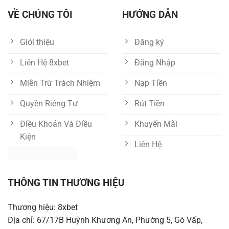
VỀ CHÚNG TÔI
HƯỚNG DẪN
Giới thiệu
Đăng ký
Liên Hệ 8xbet
Đăng Nhập
Miễn Trừ Trách Nhiệm
Nạp Tiền
Quyền Riêng Tư
Rút Tiền
Điều Khoản Và Điều
Khuyến Mãi
Kiện
Liên Hệ
THÔNG TIN THƯƠNG HIỆU
Thương hiệu: 8xbet
Địa chỉ: 67/17B Huỳnh Khương An, Phường 5, Gò Vấp,