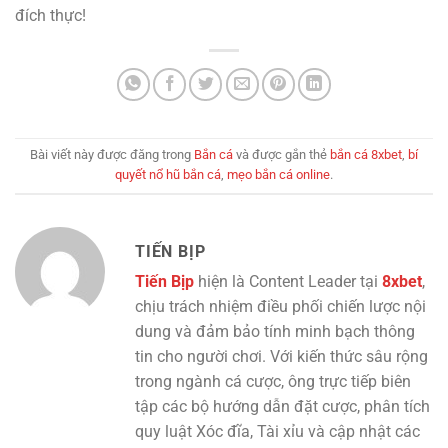
đích thực!
Bài viết này được đăng trong
Bắn cá
và được gắn thẻ
bắn cá 8xbet
,
bí
quyết nổ hũ bắn cá
,
mẹo bắn cá online
.
TIẾN BỊP
Tiến Bịp
hiện là Content Leader tại
8xbet
,
chịu trách nhiệm điều phối chiến lược nội
dung và đảm bảo tính minh bạch thông
tin cho người chơi. Với kiến thức sâu rộng
trong ngành cá cược, ông trực tiếp biên
tập các bộ hướng dẫn đặt cược, phân tích
quy luật Xóc đĩa, Tài xỉu và cập nhật các