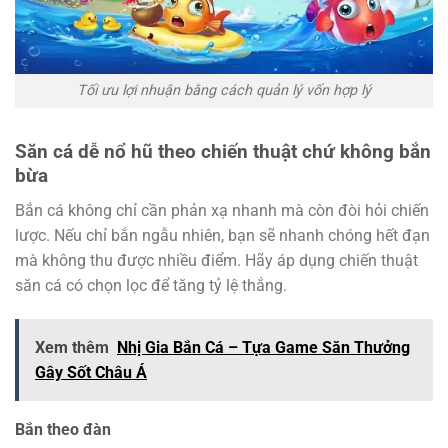
Tối ưu lợi nhuận bằng cách quản lý vốn hợp lý
Săn cá dễ nổ hũ theo chiến thuật chứ không bắn
bừa
Bắn cá không chỉ cần phản xạ nhanh mà còn đòi hỏi chiến
lược. Nếu chỉ bắn ngẫu nhiên, bạn sẽ nhanh chóng hết đạn
mà không thu được nhiều điểm. Hãy áp dụng chiến thuật
săn cá có chọn lọc để tăng tỷ lệ thắng.
Xem thêm
Nhị Gia Bắn Cá – Tựa Game Săn Thưởng
Gây Sốt Châu Á
Bắn theo đàn