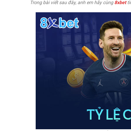
Trong bài viết sau đây, anh em hãy cùng
8xbet
tì