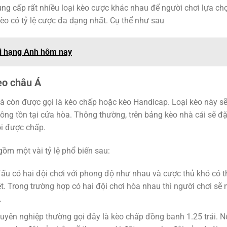
cung cấp rất nhiều loại kèo cược khác nhau để người chơi lựa ch
kèo có tỷ lệ cược đa dạng nhất. Cụ thể như sau
ại hạng Anh hôm nay
èo châu Á
và còn được gọi là kèo chấp hoặc kèo Handicap. Loại kèo này sẽ
hông tồn tại cửa hòa. Thông thường, trên bảng kèo nhà cái sẽ đ
ội được chấp.
gồm một vài tỷ lệ phổ biến sau:
 đấu có hai đội chơi với phong độ như nhau và cược thủ khó có t
t. Trong trường hợp có hai đội chơi hòa nhau thì người chơi sẽ
.
yên nghiệp thường gọi đây là kèo chấp đồng banh 1.25 trái. 