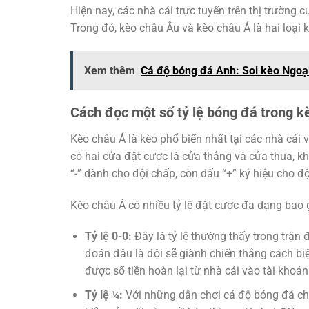
Hiện nay, các nhà cái trực tuyến trên thị trường 
Trong đó, kèo châu Âu và kèo châu Á là hai loại 
Xem thêm
Cá độ bóng đá Anh: Soi kèo Ngo
Cách đọc một số tỷ lệ bóng đá trong k
Kèo châu Á là kèo phổ biến nhất tại các nhà cái 
có hai cửa đặt cược là cửa thắng và cửa thua, k
“-” dành cho đội chấp, còn dấu “+” ký hiệu cho đ
Kèo châu Á có nhiều tỷ lệ đặt cược đa dạng bao 
Tỷ lệ 0-0:
Đây là tỷ lệ thường thấy trong trận
đoán đâu là đội sẽ giành chiến thắng cách biệ
được số tiền hoàn lại từ nhà cái vào tài khoản
Tỷ lệ ¼:
Với những dân chơi cá độ bóng đá chu