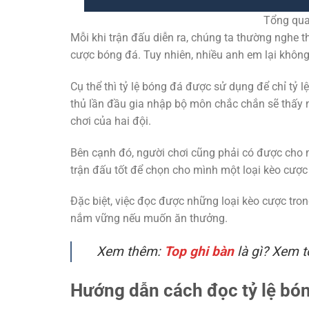
Tổng qua
Mỗi khi trận đấu diễn ra, chúng ta thường nghe th
cược bóng đá. Tuy nhiên, nhiều anh em lại không 
Cụ thể thì tỷ lệ bóng đá được sử dụng để chỉ tỷ l
thủ lần đầu gia nhập bộ môn chắc chắn sẽ thấy nó
chơi của hai đội.
Bên cạnh đó, người chơi cũng phải có được cho 
trận đấu tốt để chọn cho mình một loại kèo cược 
Đặc biệt, việc đọc được những loại kèo cược tro
nắm vững nếu muốn ăn thưởng.
Xem thêm:
Top ghi bàn
là gì? Xem t
Hướng dẫn cách đọc tỷ lệ bó