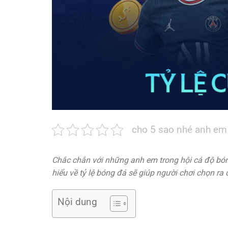
cho 5 sao nhé anh em
Chắc chắn với những anh em trong hội cá độ bóng
hiểu về tỷ lệ bóng đá sẽ giúp người chơi chọn ra
Nội dung