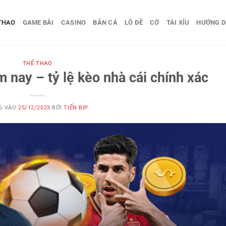
THAO
GAME BÀI
CASINO
BẮN CÁ
LÔ ĐỀ
CỜ
TÀI XỈU
HƯỚNG 
THỂ THAO
 nay – tỷ lệ kèo nhà cái chính xác
G VÀO
25/12/2023
BỞI
TIẾN BỊP