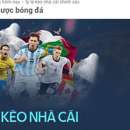
 hôm nay – tỷ lệ kèo nhà cái chính xác
 cược bóng đá