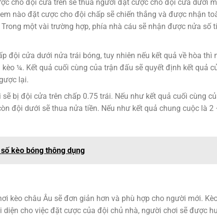
cược cho đội cửa trên sẽ thua người đặt cược cho đội cửa dưới 
h em nào đặt cược cho đội chấp sẽ chiến thắng và được nhận to
g. Trong một vài trường hợp, phía nhà cáu sẽ nhận được nửa số 
ấp đội cửa dưới nửa trái bóng, tuy nhiên nếu kết quả về hòa thì 
 kèo ¼. Kết quả cuối cùng của trận đấu sẽ quyết định kết quả c
gược lại.
sẽ bị đội cửa trên chấp 0.75 trái. Nếu như kết quả cuối cùng củ
 còn đội dưới sẽ thua nửa tiền. Nếu như kết quả chung cuộc là 2 
 số kèo bóng thông dụng
chơi kèo châu Âu sẽ đơn giản hơn và phù hợp cho người mới. Kè
i diện cho việc đặt cược của đội chủ nhà, người chơi sẽ được 