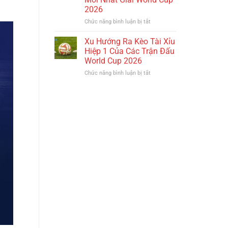
Nhà
Lớn
2026
Cái
Mùa
World
World
ở
Chức năng bình luận bị tắt
Cup
Cup
Đội
Đêm
2026
Hình
Xu Hướng Ra Kèo Tài Xỉu
Nay
Dự
Hiệp 1 Của Các Trận Đấu
Và
Kiến
World Cup 2026
Rạng
Và
Sáng
ở
Chức năng bình luận bị tắt
Thông
Mai
Xu
Tin
Hướng
Chấn
Ra
Thương
Kèo
Mới
Tài
Nhất
Xỉu
Giải
Hiệp
World
1
Cup
Của
2026
Các
Trận
Đấu
World
Cup
2026