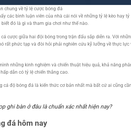
n chung về tỷ lệ cược bóng đá
ấy các bình luận viên của nhà cái nói về những tỷ lệ kèo hay tỷ 
biết đó là gì và tham gia chơi như thế nào.
ệ cá cược giữa hai đội bóng trong trận đấu sắp diễn ra. Với nhữ
 rất phức tạp và đòi hỏi phải nghiên cứu kỹ lưỡng về thực lực 
mình những kinh nghiệm và chiến thuật hiệu quả, khả năng phân
hấp dẫn có tỷ lệ chiến thắng cao.
ng cá độ bóng đá là kiến thức cơ bản nhất mà bất cứ ai cũng cầ
op ghi bàn ở đâu là chuẩn xác nhất hiện nay?
ng đá hôm nay