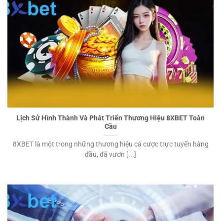
Lịch Sử Hình Thành Và Phát Triển Thương Hiệu 8XBET Toàn
Cầu
8XBET là một trong những thương hiệu cá cược trực tuyến hàng
đầu, đã vươn [...]