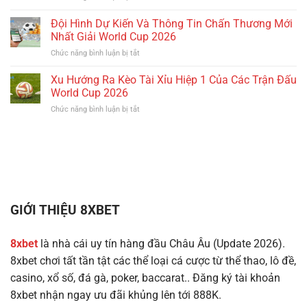
Tối
Bản
Thể
Ưu
Tin
Đội Hình Dự Kiến Và Thông Tin Chấn Thương Mới
Thao
Trên
Soi
Nhận
Nhất Giải World Cup 2026
App
Kèo
Ưu
Mobile
ở
Chức năng bình luận bị tắt
Nhà
Đãi
Đội
Cái
Lớn
Hình
Xu Hướng Ra Kèo Tài Xỉu Hiệp 1 Của Các Trận Đấu
World
Mùa
Dự
Cup
World Cup 2026
World
Kiến
Đêm
Cup
ở
Chức năng bình luận bị tắt
Và
Nay
2026
Xu
Thông
Và
Hướng
Tin
Rạng
Ra
Chấn
Sáng
Kèo
Thương
Mai
Tài
Mới
Xỉu
Nhất
Hiệp
Giải
1
World
GIỚI THIỆU 8XBET
Của
Cup
Các
2026
Trận
8xbet
là nhà cái uy tín hàng đầu Châu Âu (Update 2026).
Đấu
8xbet chơi tất tần tật các thể loại cá cược từ thể thao, lô đề,
World
Cup
casino, xổ số, đá gà, poker, baccarat.. Đăng ký tài khoản
2026
8xbet nhận ngay ưu đãi khủng lên tới 888K.