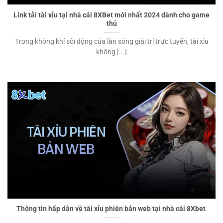
Link tải tài xỉu tại nhà cái 8XBet mới nhất 2024 dành cho game
thủ
Trong không khí sôi động của làn sóng giải trí trực tuyến, tài xỉu
không [...]
Thông tin hấp dẫn về tài xỉu phiên bản web tại nhà cái 8Xbet