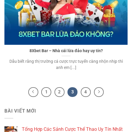
8Xbet Bar – Nhà cái lừa đảo hay uy tín?
Dẫu biết rằng thị trường cá cược trực tuyến càng nhộn nhịp thì
anh em [...]
1
2
3
4
BÀI VIẾT MỚI
Tổng Hợp Các Sảnh Cược Thể Thao Uy Tín Nhất