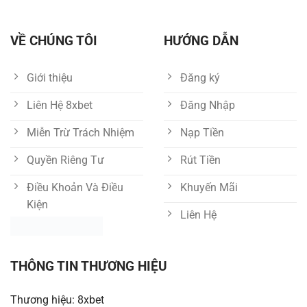
VỀ CHÚNG TÔI
HƯỚNG DẪN
Giới thiệu
Đăng ký
Liên Hệ 8xbet
Đăng Nhập
Miễn Trừ Trách Nhiệm
Nạp Tiền
Quyền Riêng Tư
Rút Tiền
Điều Khoản Và Điều
Khuyến Mãi
Kiện
Liên Hệ
THÔNG TIN THƯƠNG HIỆU
Thương hiệu: 8xbet