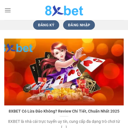
Bỏ
qua
nội
dung
ĐĂNG KÝ
ĐĂNG NHẬP
8XBET Có Lừa Đảo Không? Review Chi Tiết, Chuẩn Nhất 2025
8XBET là nhà cái trực tuyến uy tín, cung cấp đa dạng trò chơi từ
[...]