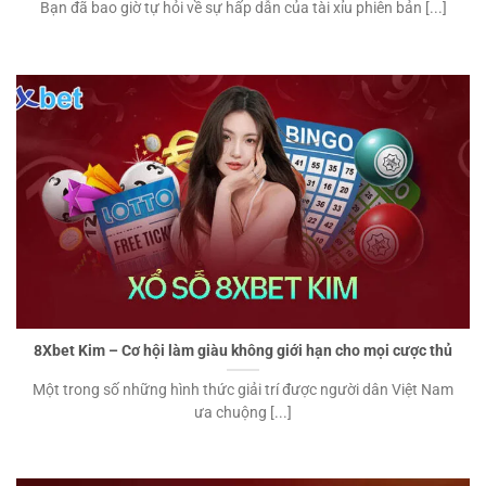
Bạn đã bao giờ tự hỏi về sự hấp dẫn của tài xỉu phiên bản [...]
8Xbet Kim – Cơ hội làm giàu không giới hạn cho mọi cược thủ
Một trong số những hình thức giải trí được người dân Việt Nam
ưa chuộng [...]