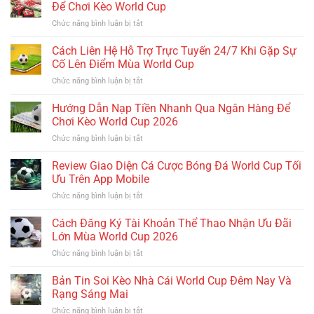
Để Chơi Kèo World Cup
ở
Chức năng bình luận bị tắt
Tổng
Hợp
Cách Liên Hệ Hỗ Trợ Trực Tuyến 24/7 Khi Gặp Sự
Các
Cố Lên Điểm Mùa World Cup
Sảnh
ở
Chức năng bình luận bị tắt
Cược
Cách
Thể
Liên
Hướng Dẫn Nạp Tiền Nhanh Qua Ngân Hàng Để
Thao
Hệ
Uy
Chơi Kèo World Cup 2026
Hỗ
Tín
ở
Chức năng bình luận bị tắt
Trợ
Nhất
Hướng
Trực
Để
Dẫn
Review Giao Diện Cá Cược Bóng Đá World Cup Tối
Tuyến
Chơi
Nạp
24/7
Ưu Trên App Mobile
Kèo
Tiền
Khi
World
ở
Chức năng bình luận bị tắt
Nhanh
Gặp
Cup
Review
Qua
Sự
Giao
Cách Đăng Ký Tài Khoản Thể Thao Nhận Ưu Đãi
Ngân
Cố
Diện
Hàng
Lớn Mùa World Cup 2026
Lên
Cá
Để
Điểm
ở
Chức năng bình luận bị tắt
Cược
Chơi
Mùa
Cách
Bóng
Kèo
World
Đăng
Bản Tin Soi Kèo Nhà Cái World Cup Đêm Nay Và
Đá
World
Cup
Ký
World
Rạng Sáng Mai
Cup
Tài
Cup
2026
ở
Chức năng bình luận bị tắt
Khoản